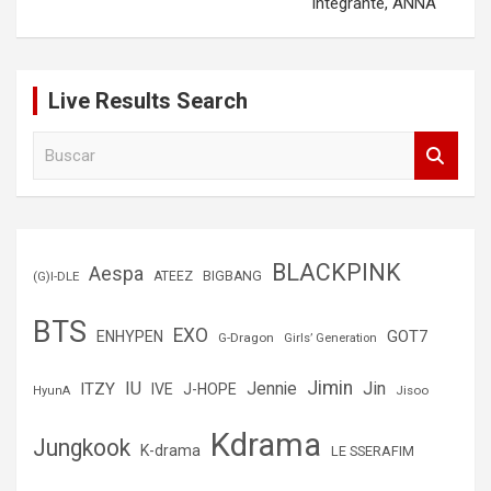
integrante, ANNA
Live Results Search
B
u
s
c
a
r
BLACKPINK
Aespa
(G)I-DLE
ATEEZ
BIGBANG
BTS
EXO
GOT7
ENHYPEN
G-Dragon
Girls’ Generation
Jimin
IU
Jin
ITZY
Jennie
IVE
J-HOPE
Jisoo
HyunA
Kdrama
Jungkook
K-drama
LE SSERAFIM