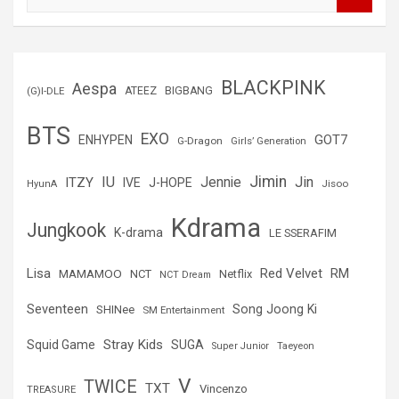
u
s
c
a
r
BLACKPINK
Aespa
(G)I-DLE
ATEEZ
BIGBANG
BTS
EXO
GOT7
ENHYPEN
G-Dragon
Girls’ Generation
Jimin
IU
Jin
ITZY
Jennie
IVE
J-HOPE
Jisoo
HyunA
Kdrama
Jungkook
K-drama
LE SSERAFIM
Lisa
Red Velvet
RM
MAMAMOO
NCT
Netflix
NCT Dream
Seventeen
Song Joong Ki
SHINee
SM Entertainment
Stray Kids
Squid Game
SUGA
Super Junior
Taeyeon
V
TWICE
TXT
Vincenzo
TREASURE