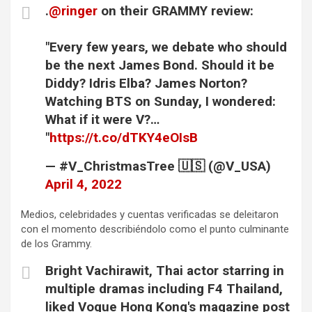
.
@ringer
on their GRAMMY review:
"Every few years, we debate who should
be the next James Bond. Should it be
Diddy? Idris Elba? James Norton?
Watching BTS on Sunday, I wondered:
What if it were V?…
"
https://t.co/dTKY4eOIsB
— #V_ChristmasTree 🇺🇸 (@V_USA)
April 4, 2022
Medios, celebridades y cuentas verificadas se deleitaron
con el momento describiéndolo como el punto culminante
de los Grammy.
Bright Vachirawit, Thai actor starring in
multiple dramas including F4 Thailand,
liked Vogue Hong Kong's magazine post