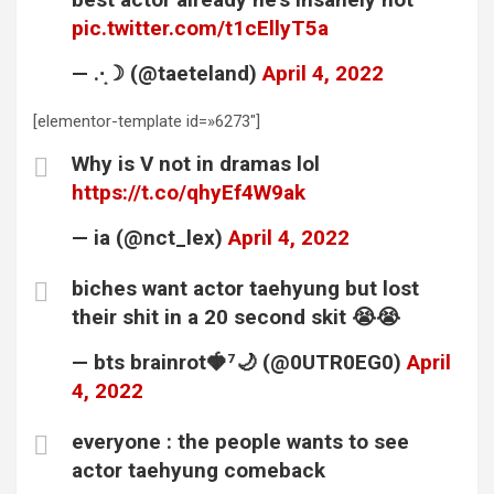
pic.twitter.com/t1cEllyT5a
— .·͙☽ (@taeteland)
April 4, 2022
[elementor-template id=»6273″]
Why is V not in dramas lol
https://t.co/qhyEf4W9ak
— ia (@nct_lex)
April 4, 2022
biches want actor taehyung but lost
their shit in a 20 second skit 😭😭
— bts brainrot🍓⁷🌙 (@0UTR0EG0)
April
4, 2022
everyone : the people wants to see
actor taehyung comeback