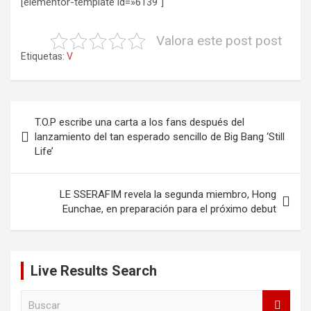
[elementor-template id=»6139″]
Valora este post post
Etiquetas:
V
Navegación
T.O.P escribe una carta a los fans después del
de
lanzamiento del tan esperado sencillo de Big Bang ‘Still
Life’
entradas
LE SSERAFIM revela la segunda miembro, Hong
Eunchae, en preparación para el próximo debut
Live Results Search
B