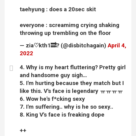
taehyung : does a 20sec skit
everyone : screamimg crying shaking
throwing up trembling on the floor
— zia♡kth1🔜? (@disbitchagain)
April 4,
2022
4. Why is my heart fluttering? Pretty girl
and handsome guy sigh…
5. I'm hurting because they match but I
like this. V's face is legendary ㅠㅠㅠㅠ
6. Wow he's f*cking sexy
7. I'm suffering.. why is he so sexy..
8. King V's face is freaking dope
++