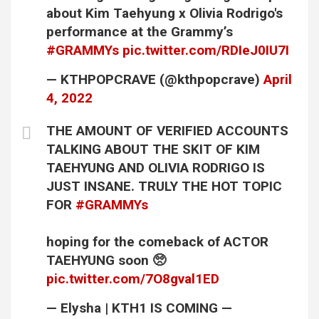
about Kim Taehyung x Olivia Rodrigo's
performance at the Grammy’s
#GRAMMYs
pic.twitter.com/RDIeJ0IU7I
— KTHPOPCRAVE (@kthpopcrave)
April
4, 2022
THE AMOUNT OF VERIFIED ACCOUNTS
TALKING ABOUT THE SKIT OF KIM
TAEHYUNG AND OLIVIA RODRIGO IS
JUST INSANE. TRULY THE HOT TOPIC
FOR
#GRAMMYs
hoping for the comeback of ACTOR
TAEHYUNG soon 🥺
pic.twitter.com/7O8gval1ED
— Elysha | KTH1 IS COMING —