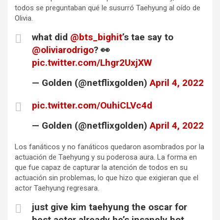
todos se preguntaban qué le susurró Taehyung al oído de
Olivia.
what did
@bts_bighit
’s tae say to
@oliviarodrigo
? 👀
pic.twitter.com/Lhgr2UxjXW
— Golden (@netflixgolden)
April 4, 2022
pic.twitter.com/OuhiCLVc4d
— Golden (@netflixgolden)
April 4, 2022
Los fanáticos y no fanáticos quedaron asombrados por la
actuación de Taehyung y su poderosa aura. La forma en
que fue capaz de capturar la atención de todos en su
actuación sin problemas, lo que hizo que exigieran que el
actor Taehyung regresara.
just give kim taehyung the oscar for
best actor already he’s insanely hot