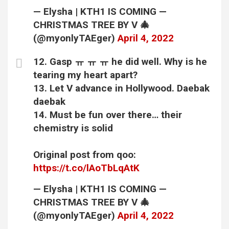
— Elysha | KTH1 IS COMING —
CHRISTMAS TREE BY V 🎄
(@myonlyTAEger)
April 4, 2022
12. Gasp ㅠ ㅠ ㅠ he did well. Why is he
tearing my heart apart?
13. Let V advance in Hollywood. Daebak
daebak
14. Must be fun over there… their
chemistry is solid
Original post from qoo:
https://t.co/lAoTbLqAtK
— Elysha | KTH1 IS COMING —
CHRISTMAS TREE BY V 🎄
(@myonlyTAEger)
April 4, 2022