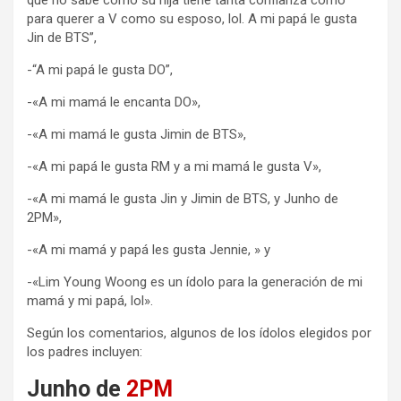
que no sabe cómo su hija tiene tanta confianza como
para querer a V como su esposo, lol. A mi papá le gusta
Jin de BTS”,
-“A mi papá le gusta DO”,
-«A mi mamá le encanta DO»,
-«A mi mamá le gusta Jimin de BTS»,
-«A mi papá le gusta RM y a mi mamá le gusta V»,
-«A mi mamá le gusta Jin y Jimin de BTS, y Junho de
2PM»,
-«A mi mamá y papá les gusta Jennie, » y
-«Lim Young Woong es un ídolo para la generación de mi
mamá y mi papá, lol».
Según los comentarios, algunos de los ídolos elegidos por
los padres incluyen:
Junho de
2PM