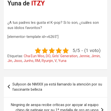
Yuna de
ITZY
¿A tus padres les gusta el K-pop? Si lo son, ¿cuáles son
sus ídolos favoritos?
[elementor-template id=»6265″]
5/5 - (1 voto)
Etiquetas:
Cha Eun Woo
,
DO
,
Girls’ Generation
,
Jennie
,
Jimin
,
Jin
,
Jisoo
,
Junho
,
RM
,
Ryunjin
,
V
,
Yuna
Navegación
Sullyoon de NMIXX ya está llamando la atención por su
de
fascinante belleza
entradas
Ningning de aespa recibe críticas por apoyar al equipo
chino de patinaje por su 1ª medalla de oro en unos