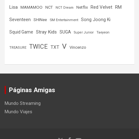
Lisa
Red Velvet
RM
MAMAMOO
NCT
Netflix
NCT Dream
Seventeen
Song Joong Ki
SHINee
SM Entertainment
Stray Kids
Squid Game
SUGA
Super Junior
Taeyeon
V
TWICE
TXT
Vincenzo
TREASURE
Páginas Amigas
Mundo Streaming
Mundo Viajes