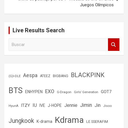
Juegos Olímpicos
Live Results Search
B
u
s
c
a
r
BLACKPINK
Aespa
(G)I-DLE
ATEEZ
BIGBANG
BTS
EXO
GOT7
ENHYPEN
G-Dragon
Girls’ Generation
Jimin
IU
Jin
ITZY
Jennie
IVE
J-HOPE
Jisoo
HyunA
Kdrama
Jungkook
K-drama
LE SSERAFIM