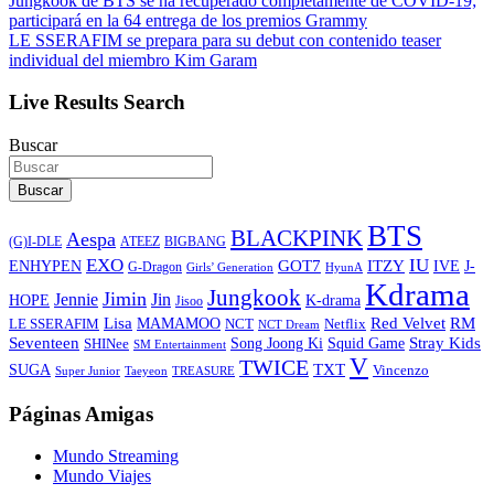
Jungkook de BTS se ha recuperado completamente de COVID-19;
participará en la 64 entrega de los premios Grammy
LE SSERAFIM se prepara para su debut con contenido teaser
individual del miembro Kim Garam
Live Results Search
Buscar
Buscar
BTS
BLACKPINK
Aespa
ATEEZ
BIGBANG
(G)I-DLE
EXO
IU
ITZY
ENHYPEN
GOT7
IVE
J-
G-Dragon
Girls’ Generation
HyunA
Kdrama
Jungkook
Jimin
Jin
Jennie
HOPE
K-drama
Jisoo
Lisa
Red Velvet
RM
MAMAMOO
NCT
LE SSERAFIM
Netflix
NCT Dream
Stray Kids
Seventeen
Song Joong Ki
SHINee
Squid Game
SM Entertainment
V
TWICE
TXT
SUGA
Vincenzo
Super Junior
Taeyeon
TREASURE
Páginas Amigas
Mundo Streaming
Mundo Viajes