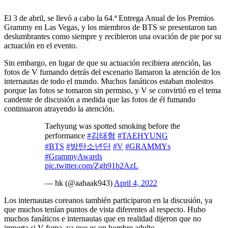
El 3 de abril, se llevó a cabo la 64.ª Entrega Anual de los Premios
Grammy en Las Vegas, y los miembros de BTS se presentaron tan
deslumbrantes como siempre y recibieron una ovación de pie por su
actuación en el evento.
Sin embargo, en lugar de que su actuación recibiera atención, las
fotos de V fumando detrás del escenario llamaron la atención de los
internautas de todo el mundo. Muchos fanáticos estaban molestos
porque las fotos se tomaron sin permiso, y V se convirtió en el tema
candente de discusión a medida que las fotos de él fumando
continuaron atrayendo la atención.
Taehyung was spotted smoking before the
performance
#김태형
#TAEHYUNG
#BTS
#방탄소년단
#V
#GRAMMYs
#GrammyAwards
pic.twitter.com/Zgh91b2AzL
— hk (@aahaak943)
April 4, 2022
Los internautas coreanos también participaron en la discusión, ya
que muchos tenían puntos de vista diferentes al respecto. Hubo
muchos fanáticos e internautas que en realidad dijeron que no
importa si V fuma, ya que es un hombre adulto.