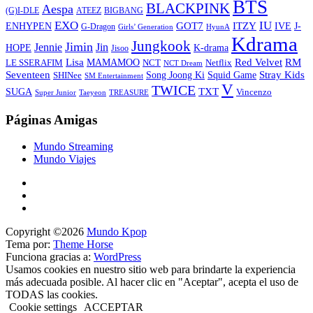
BTS
BLACKPINK
Aespa
ATEEZ
BIGBANG
(G)I-DLE
EXO
IU
ITZY
ENHYPEN
GOT7
IVE
J-
G-Dragon
Girls’ Generation
HyunA
Kdrama
Jungkook
Jimin
Jin
Jennie
HOPE
K-drama
Jisoo
Lisa
Red Velvet
RM
MAMAMOO
NCT
LE SSERAFIM
Netflix
NCT Dream
Stray Kids
Seventeen
Song Joong Ki
SHINee
Squid Game
SM Entertainment
V
TWICE
TXT
SUGA
Vincenzo
Super Junior
Taeyeon
TREASURE
Páginas Amigas
Mundo Streaming
Mundo Viajes
Copyright ©2026
Mundo Kpop
Tema por:
Theme Horse
Funciona gracias a:
WordPress
Usamos cookies en nuestro sitio web para brindarte la experiencia
más adecuada posible. Al hacer clic en "Aceptar", acepta el uso de
TODAS las cookies.
Cookie settings
ACCEPTAR