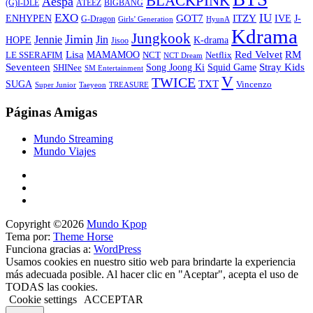
BLACKPINK
Aespa
ATEEZ
BIGBANG
(G)I-DLE
EXO
IU
ITZY
ENHYPEN
GOT7
IVE
J-
G-Dragon
Girls’ Generation
HyunA
Kdrama
Jungkook
Jimin
Jin
Jennie
HOPE
K-drama
Jisoo
Lisa
Red Velvet
RM
MAMAMOO
NCT
LE SSERAFIM
Netflix
NCT Dream
Stray Kids
Seventeen
Song Joong Ki
SHINee
Squid Game
SM Entertainment
V
TWICE
TXT
SUGA
Vincenzo
Super Junior
Taeyeon
TREASURE
Páginas Amigas
Mundo Streaming
Mundo Viajes
Copyright ©2026
Mundo Kpop
Tema por:
Theme Horse
Funciona gracias a:
WordPress
Usamos cookies en nuestro sitio web para brindarte la experiencia
más adecuada posible. Al hacer clic en "Aceptar", acepta el uso de
TODAS las cookies.
Cookie settings
ACCEPTAR