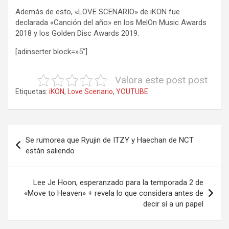
Además de esto, «LOVE SCENARIO» de iKON fue
declarada «Canción del año» en los MelOn Music Awards
2018 y los Golden Disc Awards 2019.
[adinserter block=»5″]
Valora este post post
Etiquetas:
iKON
,
Love Scenario
,
YOUTUBE
Navegación
Se rumorea que Ryujin de ITZY y Haechan de NCT
de
están saliendo
entradas
Lee Je Hoon, esperanzado para la temporada 2 de
«Move to Heaven» + revela lo que considera antes de
decir sí a un papel