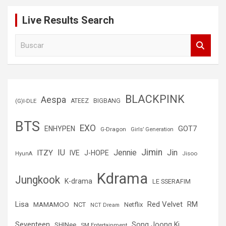
Live Results Search
B
u
s
c
a
r
BLACKPINK
Aespa
(G)I-DLE
ATEEZ
BIGBANG
BTS
EXO
GOT7
ENHYPEN
G-Dragon
Girls’ Generation
Jimin
IU
Jin
ITZY
Jennie
IVE
J-HOPE
Jisoo
HyunA
Kdrama
Jungkook
K-drama
LE SSERAFIM
Lisa
Red Velvet
RM
MAMAMOO
NCT
Netflix
NCT Dream
Seventeen
Song Joong Ki
SHINee
SM Entertainment