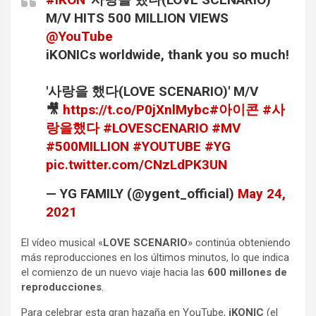
M/V HITS 500 MILLION VIEWS
@YouTube
iKONICs worldwide, thank you so much!
'사랑을 했다(LOVE SCENARIO)' M/V
🎥
https://t.co/P0jXnlMybc
#아이콘
#사
랑을했다
#LOVESCENARIO
#MV
#500MILLION
#YOUTUBE
#YG
pic.twitter.com/CNzLdPK3UN
— YG FAMILY (@ygent_official)
May 24,
2021
El vídeo musical «
LOVE SCENARIO
» continúa obteniendo
más reproducciones en los últimos minutos, lo que indica
el comienzo de un nuevo viaje hacia las
600 millones de
reproducciones
.
Para celebrar esta gran hazaña en YouTube,
iKONIC
(el