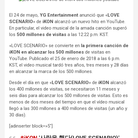
El 24 de mayo,
YG Entertainment
anunció que «
LOVE
SCENARIO
» de
iKON
alcanzó un nuevo hito en YouTube.
En particular, el video musical de la amada canción superó
los
500 millones de visitas
a las 12:22 p.m. KST.
«LOVE SCENARIO» se convierte en
la primera canción de
iKON en alcanzar los 500 millones
de visitas en
YouTube. Publicado el 25 de enero de 2018 a las 6 p.m.
KST, el video musical tardó tres años, tres meses y 28 días
en alcanzar la marca de los 500 millones.
Desde el día en que «
LOVE SCENARIO
» de
iKON
alcanzó
los 400 millones de visitas, se necesitaron 11 meses y
seis días para alcanzar los 500 millones de visitas. Esto es
menos de dos meses del tiempo en que el vídeo musical
llegó a las 300 millones a 400 millones de visitas (un año y
30 días).
[adinserter block=»5″]
#iKON
'사랑을 했다(LOVE SCENARIO)'