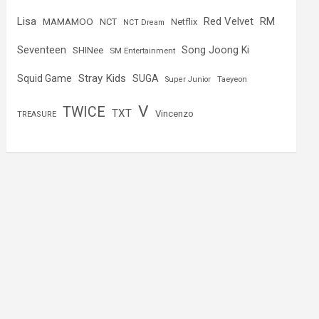
Lisa
Red Velvet
RM
MAMAMOO
NCT
Netflix
NCT Dream
Seventeen
Song Joong Ki
SHINee
SM Entertainment
Stray Kids
Squid Game
SUGA
Super Junior
Taeyeon
V
TWICE
TXT
Vincenzo
TREASURE