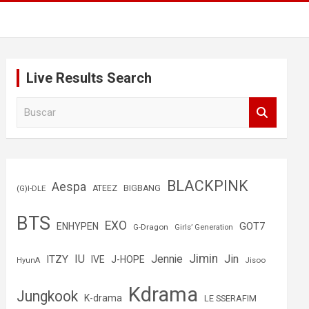
Live Results Search
B
u
s
c
a
r
BLACKPINK
Aespa
(G)I-DLE
ATEEZ
BIGBANG
BTS
EXO
GOT7
ENHYPEN
G-Dragon
Girls’ Generation
Jimin
IU
Jin
ITZY
Jennie
IVE
J-HOPE
Jisoo
HyunA
Kdrama
Jungkook
K-drama
LE SSERAFIM