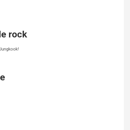
de rock
 Jungkook!
le