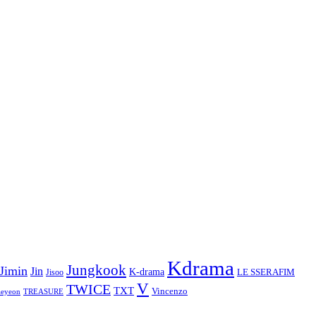
Kdrama
Jungkook
Jimin
Jin
K-drama
LE SSERAFIM
Jisoo
V
TWICE
TXT
Vincenzo
aeyeon
TREASURE