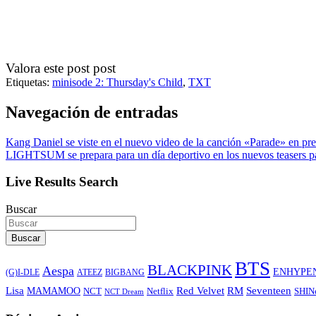
Valora este post post
Etiquetas:
minisode 2: Thursday's Child
,
TXT
Navegación de entradas
Kang Daniel se viste en el nuevo video de la canción «Parade» en pre
LIGHTSUM se prepara para un día deportivo en los nuevos teasers par
Live Results Search
Buscar
Buscar
BTS
BLACKPINK
Aespa
ENHYPE
ATEEZ
BIGBANG
(G)I-DLE
Lisa
Red Velvet
RM
Seventeen
MAMAMOO
NCT
SHIN
Netflix
NCT Dream