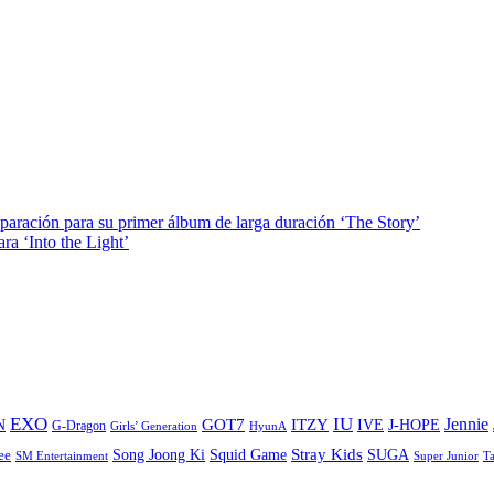
paración para su primer álbum de larga duración ‘The Story’
a ‘Into the Light’
EXO
IU
ITZY
Jennie
N
GOT7
IVE
J-HOPE
G-Dragon
Girls’ Generation
HyunA
Stray Kids
Song Joong Ki
SUGA
ee
Squid Game
SM Entertainment
Super Junior
T