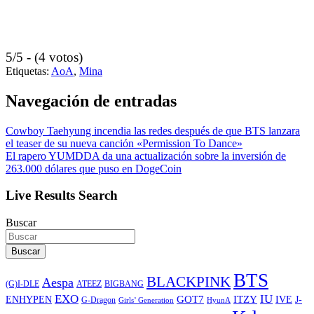
5/5 - (4 votos)
Etiquetas:
AoA
,
Mina
Navegación de entradas
Cowboy Taehyung incendia las redes después de que BTS lanzara
el teaser de su nueva canción «Permission To Dance»
El rapero YUMDDA da una actualización sobre la inversión de
263.000 dólares que puso en DogeCoin
Live Results Search
Buscar
Buscar
BTS
BLACKPINK
Aespa
ATEEZ
BIGBANG
(G)I-DLE
EXO
IU
ITZY
ENHYPEN
GOT7
IVE
J-
G-Dragon
Girls’ Generation
HyunA