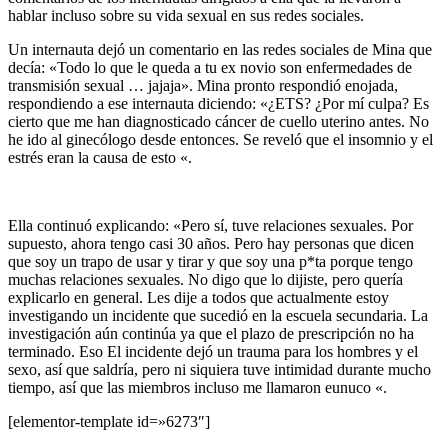
hablar incluso sobre su vida sexual en sus redes sociales.
Un internauta dejó un comentario en las redes sociales de Mina que
decía: «Todo lo que le queda a tu ex novio son enfermedades de
transmisión sexual … jajaja». Mina pronto respondió enojada,
respondiendo a ese internauta diciendo: «¿ETS? ¿Por mí culpa? Es
cierto que me han diagnosticado cáncer de cuello uterino antes. No
he ido al ginecólogo desde entonces. Se reveló que el insomnio y el
estrés eran la causa de esto «.
Ella continuó explicando: «Pero sí, tuve relaciones sexuales. Por
supuesto, ahora tengo casi 30 años. Pero hay personas que dicen
que soy un trapo de usar y tirar y que soy una p*ta porque tengo
muchas relaciones sexuales. No digo que lo dijiste, pero quería
explicarlo en general. Les dije a todos que actualmente estoy
investigando un incidente que sucedió en la escuela secundaria. La
investigación aún continúa ya que el plazo de prescripción no ha
terminado. Eso El incidente dejó un trauma para los hombres y el
sexo, así que saldría, pero ni siquiera tuve intimidad durante mucho
tiempo, así que las miembros incluso me llamaron eunuco «.
[elementor-template id=»6273″]