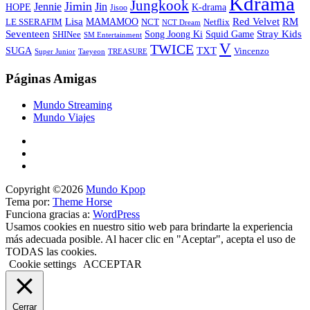
Kdrama
Jungkook
Jimin
Jin
Jennie
HOPE
K-drama
Jisoo
Lisa
Red Velvet
RM
MAMAMOO
NCT
LE SSERAFIM
Netflix
NCT Dream
Stray Kids
Seventeen
Song Joong Ki
SHINee
Squid Game
SM Entertainment
V
TWICE
TXT
SUGA
Vincenzo
Super Junior
Taeyeon
TREASURE
Páginas Amigas
Mundo Streaming
Mundo Viajes
Copyright ©2026
Mundo Kpop
Tema por:
Theme Horse
Funciona gracias a:
WordPress
Usamos cookies en nuestro sitio web para brindarte la experiencia
más adecuada posible. Al hacer clic en "Aceptar", acepta el uso de
TODAS las cookies.
Cookie settings
ACCEPTAR
Cerrar