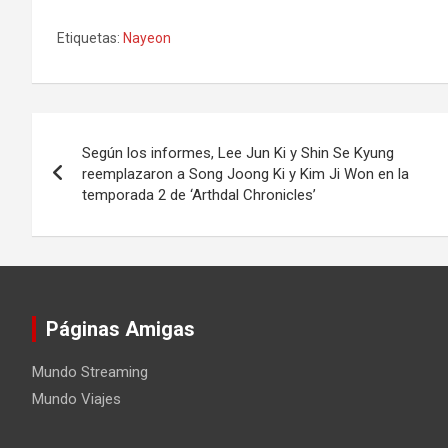
Etiquetas:
Nayeon
Navegación
Según los informes, Lee Jun Ki y Shin Se Kyung
de
reemplazaron a Song Joong Ki y Kim Ji Won en la
temporada 2 de ‘Arthdal ​​Chronicles’
entradas
Páginas Amigas
Mundo Streaming
Mundo Viajes