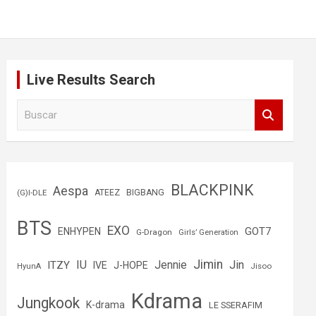
Live Results Search
B
u
s
c
a
r
BLACKPINK
Aespa
(G)I-DLE
ATEEZ
BIGBANG
BTS
EXO
GOT7
ENHYPEN
G-Dragon
Girls’ Generation
Jimin
IU
Jin
ITZY
Jennie
IVE
J-HOPE
Jisoo
HyunA
Kdrama
Jungkook
K-drama
LE SSERAFIM