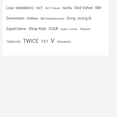
Lisa
Red Velvet
RM
MAMAMOO
NCT
Netflix
NCT Dream
Seventeen
Song Joong Ki
SHINee
SM Entertainment
Stray Kids
Squid Game
SUGA
Super Junior
Taeyeon
V
TWICE
TXT
Vincenzo
TREASURE