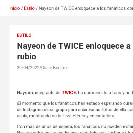
Inicio
Estilo
Nayeon de TWICE enloquece a los fanáticos con
ESTILO
Nayeon de TWICE enloquece a l
rubio
20/04/2022
Oscar Benitez
Nayeon
, integrante de
TWICE
, ha sorprendido a fans y no
¡El momento que los fanáticos han estado esperando duran
de Instagram de su grupo para subir varias fotos de ella co
aquí», mostrando su belleza etérea y encantadora.
Con más de años de espera, los fanáticos no pueden evitar 
Nayeon entró en las tendencias mundiales en Twitter y otra