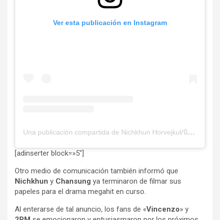
Ver esta publicación en Instagram
Una publicación compartida de Nichkhun Horvejkul/นิชคุณ/닉쿤 (@khunsta0624)
[adinserter block=»5″]
Otro medio de comunicación también informó que
Nichkhun
y
Chansung
ya terminaron de filmar sus
papeles para el drama megahit en curso.
Al enterarse de tal anuncio, los fans de «
Vincenzo
» y
2PM
se emocionaron y entusiasmaron por los próximos