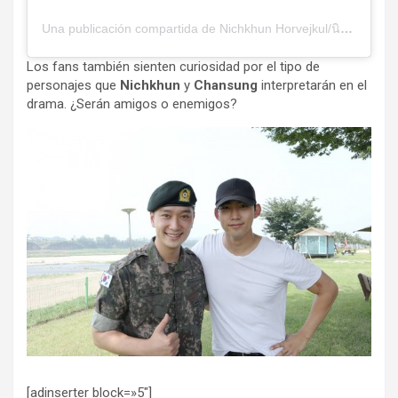
Una publicación compartida de Nichkhun Horvejkul/นิชคุณ/닉쿤 (@khunsta0624)
Los fans también sienten curiosidad por el tipo de
personajes que
Nichkhun
y
Chansung
interpretarán en el
drama. ¿Serán amigos o enemigos?
[adinserter block=»5″]