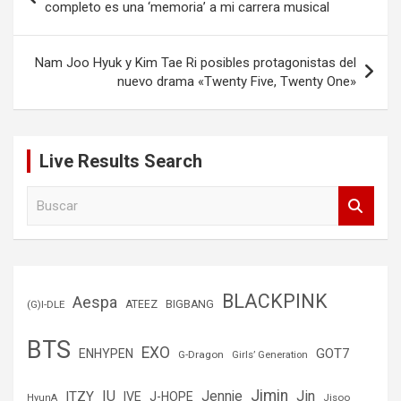
de
completo es una ‘memoria’ a mi carrera musical
entradas
Nam Joo Hyuk y Kim Tae Ri posibles protagonistas del
nuevo drama «Twenty Five, Twenty One»
Live Results Search
B
u
s
c
a
r
BLACKPINK
Aespa
(G)I-DLE
ATEEZ
BIGBANG
BTS
EXO
GOT7
ENHYPEN
G-Dragon
Girls’ Generation
Jimin
IU
Jin
ITZY
Jennie
IVE
J-HOPE
Jisoo
HyunA