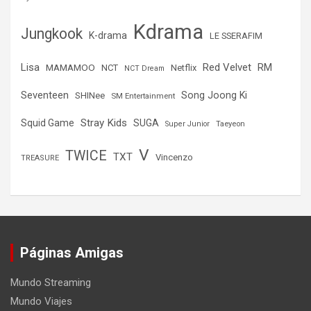
Kdrama
Jungkook
K-drama
LE SSERAFIM
Lisa
Red Velvet
RM
MAMAMOO
NCT
Netflix
NCT Dream
Seventeen
Song Joong Ki
SHINee
SM Entertainment
Stray Kids
Squid Game
SUGA
Super Junior
Taeyeon
V
TWICE
TXT
Vincenzo
TREASURE
Páginas Amigas
Mundo Streaming
Mundo Viajes