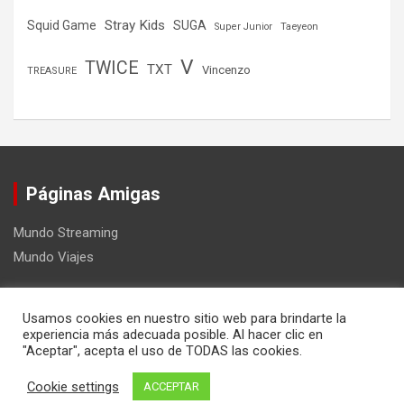
Stray Kids
Squid Game
SUGA
Super Junior
Taeyeon
V
TWICE
TXT
Vincenzo
TREASURE
Páginas Amigas
Mundo Streaming
Mundo Viajes
Usamos cookies en nuestro sitio web para brindarte la
experiencia más adecuada posible. Al hacer clic en
"Aceptar", acepta el uso de TODAS las cookies.
Copyright ©2026
Mundo Kpop
Tema por:
Theme Horse
Cookie settings
ACCEPTAR
Funciona gracias a:
WordPress