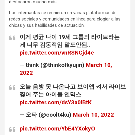
destacaron mucho más.
Los internautas se reunieron en varias plataformas de
redes sociales y comunidades en línea para elogiar a las
chicas y sus habilidades de actuación.
이게 평균 나이 19세 그룹의 라이브라는
게 너무 감동적임 말도안됨..
pic.twitter.com/vnRSNCjd4e
— think (@thinkofkyujin)
March 10,
2022
오늘 음방 못 나온다고 브이앱 켜서 라이브
찢어 주는 아이돌 엔믹스
pic.twitter.com/dsY3a0IBtK
— 오타 (@coolt4ku)
March 10, 2022
pic.twitter.com/YbE4YXokyO