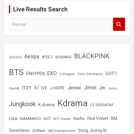
Live Results Search
B
u
s
c
a
r
BLACKPINK
Aespa
(G)I-DLE
ATEEZ
BIGBANG
BTS
EXO
GOT7
ENHYPEN
G-Dragon
Girls’ Generation
Jimin
IU
Jin
ITZY
Jennie
IVE
J-HOPE
Jisoo
HyunA
Kdrama
Jungkook
K-drama
LE SSERAFIM
Lisa
Red Velvet
RM
MAMAMOO
NCT
Netflix
NCT Dream
Seventeen
Song Joong Ki
SHINee
SM Entertainment