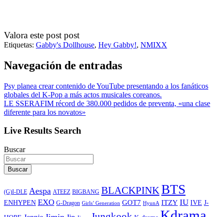
Valora este post post
Etiquetas:
Gabby's Dollhouse
,
Hey Gabby!
,
NMIXX
Navegación de entradas
Psy planea crear contenido de YouTube presentando a los fanáticos
globales del K-Pop a más actos musicales coreanos.
LE SSERAFIM récord de 380.000 pedidos de preventa, «una clase
diferente para los novatos»
Live Results Search
Buscar
Buscar
BTS
BLACKPINK
Aespa
ATEEZ
BIGBANG
(G)I-DLE
EXO
IU
ITZY
ENHYPEN
GOT7
IVE
J-
G-Dragon
Girls’ Generation
HyunA
Kdrama
Jungkook
Jimin