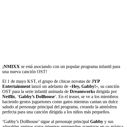
¡
NMIXX
se está asociando con un popular programa infantil para
una nueva canción OST!
El 1 de mayo KST, el grupo de chicas novatas de
JYP
Entertainment
lanzó un adelanto de «
Hey, Gabby!
«, su canción
OST para la serie infantil animada de
Dreamworks
dirigida por
Netflix
, ‘
Gabby’s Dollhouse
‘. En el teaser, se ve a los miembros
haciendo gestos juguetones como gatos mientras cantan un dulce
saludo al personaje principal del programa, creando la atmósfera
perfecta para una canción dirigida a los niños más pequeños.
‘Gabby’s Dollhouse’ sigue al personaje principal
Gabby
y sus
adorables amigos gatos mientras emprenden aventuras en su mágica