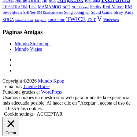
Jin
Jennie
HOPE
K-drama
Jisoo
Lisa
Red Velvet
RM
MAMAMOO
NCT
LE SSERAFIM
Netflix
NCT Dream
Stray Kids
Seventeen
Song Joong Ki
SHINee
Squid Game
SM Entertainment
V
TWICE
TXT
SUGA
Vincenzo
Super Junior
Taeyeon
TREASURE
Páginas Amigas
Mundo Streaming
Mundo Viajes
Copyright ©2026
Mundo Kpop
Tema por:
Theme Horse
Funciona gracias a:
WordPress
Usamos cookies en nuestro sitio web para brindarte la experiencia
más adecuada posible. Al hacer clic en "Aceptar", acepta el uso de
TODAS las cookies.
Cookie settings
ACCEPTAR
Cerrar