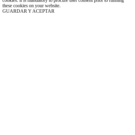
cookies. It is mandatory to procure user consent prior to running
these cookies on your website.
GUARDAR Y ACEPTAR