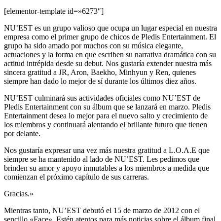
[elementor-template id=»6273″]
NU’EST es un grupo valioso que ocupa un lugar especial en nuestra
empresa como el primer grupo de chicos de Pledis Entertainment. El
grupo ha sido amado por muchos con su música elegante,
actuaciones y la forma en que escriben su narrativa dramática con su
actitud intrépida desde su debut. Nos gustaría extender nuestra más
sincera gratitud a JR, Aron, Baekho, Minhyun y Ren, quienes
siempre han dado lo mejor de sí durante los últimos diez años.
NU’EST culminará sus actividades oficiales como NU’EST de
Pledis Entertainment con su álbum que se lanzará en marzo. Pledis
Entertainment desea lo mejor para el nuevo salto y crecimiento de
los miembros y continuará alentando el brillante futuro que tienen
por delante.
Nos gustaría expresar una vez más nuestra gratitud a L.O.Λ.E que
siempre se ha mantenido al lado de NU’EST. Les pedimos que
brinden su amor y apoyo inmutables a los miembros a medida que
comienzan el próximo capítulo de sus carreras.
Gracias.»
Mientras tanto, NU’EST debutó el 15 de marzo de 2012 con el
sencillo «Face». Estén atentos para más noticias sobre el álbum final