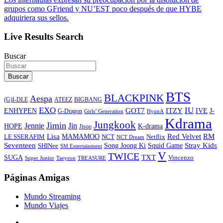
grupos como GFriend y NU’EST poco después de que HYBE
adquiriera sus sellos.
Live Results Search
Buscar
Buscar
BTS
BLACKPINK
Aespa
ATEEZ
BIGBANG
(G)I-DLE
EXO
IU
ITZY
ENHYPEN
GOT7
IVE
J-
G-Dragon
Girls’ Generation
HyunA
Kdrama
Jungkook
Jimin
Jin
Jennie
HOPE
K-drama
Jisoo
Lisa
Red Velvet
RM
MAMAMOO
NCT
LE SSERAFIM
Netflix
NCT Dream
Stray Kids
Seventeen
Song Joong Ki
SHINee
Squid Game
SM Entertainment
V
TWICE
TXT
SUGA
Vincenzo
Super Junior
Taeyeon
TREASURE
Páginas Amigas
Mundo Streaming
Mundo Viajes