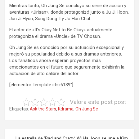
Mientras tanto, Oh Jung Se concluyó su serie de acción y
aventuras «Jirisan», donde protagonizó junto a Ju Ji Hoon,
Jun Ji Hyun, Sung Dong Il y Jo Han Chul.
El actor de «It’s Okay Not to Be Okay» actualmente
protagoniza el drama «Uncle» de TV Chosun.
Oh Jung Se es conocido por su actuación excepcional y
mejoró su popularidad debido a sus dramas anteriores.
Los fanáticos ahora esperan proyectos más
emocionantes en el futuro que seguramente exhibirán la
actuación de alto calibre del actor.
[elementor-template id=»6139″]
Valora este post post
Etiquetas:
Ask the Stars
,
Kdrama
,
Oh Jung Se
Navegación
La estrella de ‘Bad and Crazy’ Wi Ha Joon se une a Kim