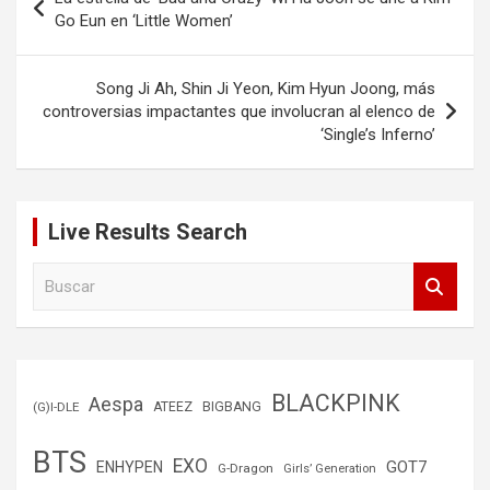
de
Go Eun en ‘Little Women’
entradas
Song Ji Ah, Shin Ji Yeon, Kim Hyun Joong, más
controversias impactantes que involucran al elenco de
‘Single’s Inferno’
Live Results Search
B
u
s
c
a
r
BLACKPINK
Aespa
(G)I-DLE
ATEEZ
BIGBANG
BTS
EXO
GOT7
ENHYPEN
G-Dragon
Girls’ Generation