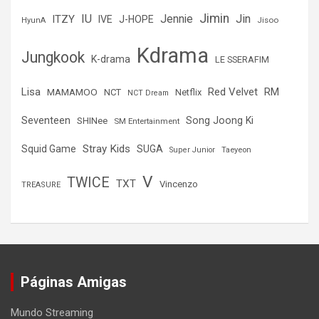
Jimin
IU
Jin
ITZY
Jennie
IVE
J-HOPE
Jisoo
HyunA
Kdrama
Jungkook
K-drama
LE SSERAFIM
Lisa
Red Velvet
RM
MAMAMOO
NCT
Netflix
NCT Dream
Seventeen
Song Joong Ki
SHINee
SM Entertainment
Stray Kids
Squid Game
SUGA
Super Junior
Taeyeon
V
TWICE
TXT
Vincenzo
TREASURE
Páginas Amigas
Mundo Streaming