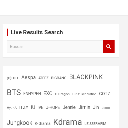
Live Results Search
B
u
s
c
a
r
BLACKPINK
Aespa
(G)I-DLE
ATEEZ
BIGBANG
BTS
EXO
GOT7
ENHYPEN
G-Dragon
Girls’ Generation
Jimin
IU
Jin
ITZY
Jennie
IVE
J-HOPE
Jisoo
HyunA
Kdrama
Jungkook
K-drama
LE SSERAFIM