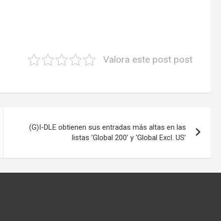
Valora este post post
(G)I-DLE obtienen sus entradas más altas en las
listas ‘Global 200’ y ‘Global Excl. US’