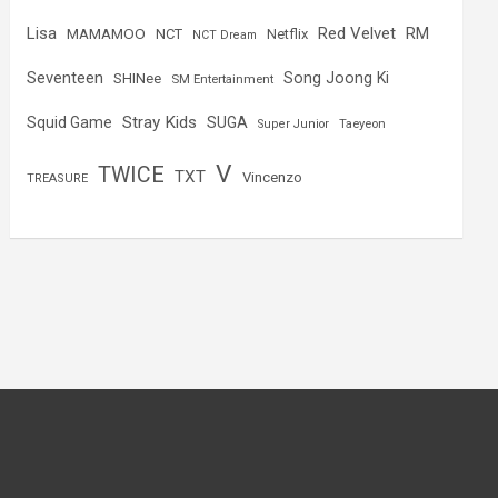
Lisa
Red Velvet
RM
MAMAMOO
NCT
Netflix
NCT Dream
Seventeen
Song Joong Ki
SHINee
SM Entertainment
Stray Kids
Squid Game
SUGA
Super Junior
Taeyeon
V
TWICE
TXT
Vincenzo
TREASURE