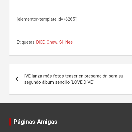
[elementor-template id=»6265″]
Etiquetas:
DICE
,
Onew
,
SHINee
Navegación
IVE lanza más fotos teaser en preparación para su
de
segundo álbum sencillo ‘LOVE DIVE’
entradas
Páginas Amigas