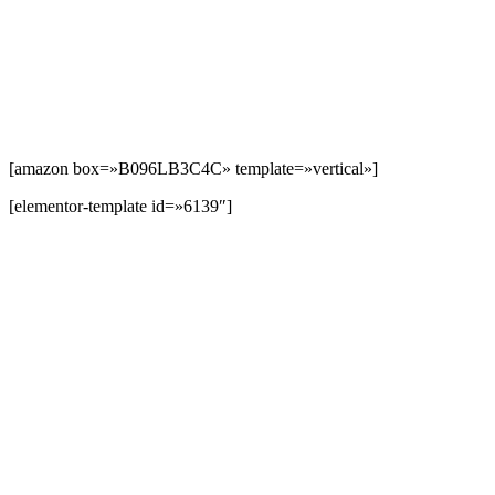
[amazon box=»B096LB3C4C» template=»vertical»]
[elementor-template id=»6139″]