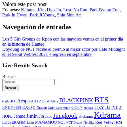
Valora este post post
Etiquetas:
Kdrama
,
Kim Hyo Jin
,
Lost
,
Na Eun
,
Park Byung Eun
,
Park In Hwan
,
Park Ji Young
,
Shin Shin Ae
Navegación de entradas
Los 5 Girl Groups de Kpop con las mayores ventas en el primer día
en la historia de Hanteo
Doyoung de NCT recibe el premio al mejor actor por Cafe Midnight
en el Seoul Webfest 2021 + regreso en septiembre
Live Results Search
Buscar
Buscar
BTS
BLACKPINK
Aespa
ATEEZ
BIGBANG
(G)I-DLE
EXO
IU
ITZY
ENHYPEN
GOT7
IVE
J-
G-Dragon
Girls’ Generation
HyunA
Kdrama
Jungkook
Jimin
Jin
Jennie
HOPE
K-drama
Jisoo
Lisa
Red Velvet
RM
MAMAMOO
NCT
LE SSERAFIM
Netflix
NCT Dream