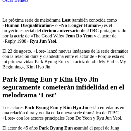
Oscar Benitez
La próxima serie de melodrama
Lost
(también conocida como
«
Human Disqualification
» o «
No Longer Human
«) es el
proyecto especial del
décimo aniversario de JTBC
protagonizado
por la actriz de «The Good Wife»
Jeon Do Yeon
y el actor de
«Reply 1988»
Ryu Jun Yeol
.
El 23 de agosto, «Lost» lanzó nuevas imágenes de la serie dramática
con la relación dura y clandestina entre el actor de «Porque esta es
mi primera vida» Park Byung Eun y la actriz de «In My End Is My
Beginning», Kim Hyo Jin.
Park Byung Eun y Kim Hyo Jin
seguramente cometerán infidelidad en el
melodrama ‘Lost’
Los actores
Park Byung Eun y Kim Hyo Jin
están enredados en
una relación dura y oculta en la nueva serie dramática de JTBC
«Lost» con los actores principales Jeon Do Yeon y Ryu Jun Yeol.
El actor de 45 años
Park Byung Eun
asumirá el papel de Jung