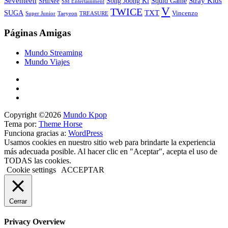
Stray Kids
Seventeen
Song Joong Ki
SHINee
Squid Game
SM Entertainment
V
TWICE
TXT
SUGA
Vincenzo
Super Junior
Taeyeon
TREASURE
Páginas Amigas
Mundo Streaming
Mundo Viajes
Copyright ©2026
Mundo Kpop
Tema por:
Theme Horse
Funciona gracias a:
WordPress
Usamos cookies en nuestro sitio web para brindarte la experiencia
más adecuada posible. Al hacer clic en "Aceptar", acepta el uso de
TODAS las cookies.
Cookie settings
ACCEPTAR
Cerrar
Privacy Overview