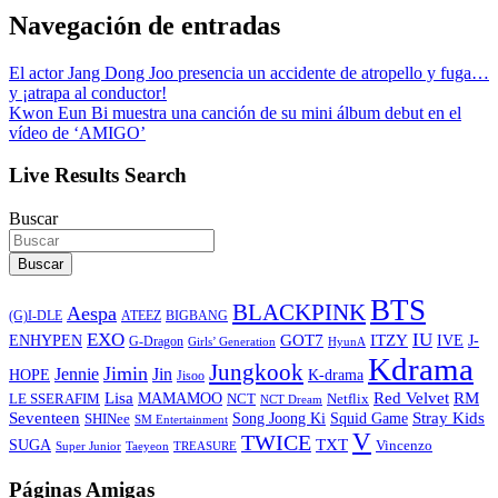
Navegación de entradas
El actor Jang Dong Joo presencia un accidente de atropello y fuga…
y ¡atrapa al conductor!
Kwon Eun Bi muestra una canción de su mini álbum debut en el
vídeo de ‘AMIGO’
Live Results Search
Buscar
Buscar
BTS
BLACKPINK
Aespa
ATEEZ
BIGBANG
(G)I-DLE
EXO
IU
ITZY
ENHYPEN
GOT7
IVE
J-
G-Dragon
Girls’ Generation
HyunA
Kdrama
Jungkook
Jimin
Jin
Jennie
HOPE
K-drama
Jisoo
Lisa
Red Velvet
RM
MAMAMOO
NCT
LE SSERAFIM
Netflix
NCT Dream
Stray Kids
Seventeen
Song Joong Ki
SHINee
Squid Game
SM Entertainment
V
TWICE
TXT
SUGA
Vincenzo
Super Junior
Taeyeon
TREASURE
Páginas Amigas