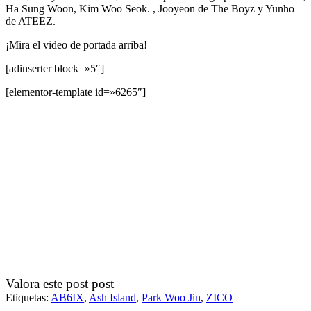
Ha Sung Woon, Kim Woo Seok. , Jooyeon de The Boyz y Yunho
de ATEEZ.
¡Mira el video de portada arriba!
[adinserter block=»5″]
[elementor-template id=»6265″]
Valora este post post
Etiquetas:
AB6IX
,
Ash Island
,
Park Woo Jin
,
ZICO