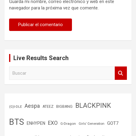
Guarda mi nombre, correo electrónico y web en este
navegador para la próxima vez que comente.
Live Results Search
B
u
s
c
a
r
BLACKPINK
Aespa
(G)I-DLE
ATEEZ
BIGBANG
BTS
EXO
GOT7
ENHYPEN
G-Dragon
Girls’ Generation