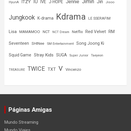
Jimin
IU
Jin
ITZY
Jennie
IVE
J-HOPE
Jisoo
HyunA
Kdrama
Jungkook
K-drama
LE SSERAFIM
Lisa
Red Velvet
RM
MAMAMOO
NCT
Netflix
NCT Dream
Seventeen
Song Joong Ki
SHINee
SM Entertainment
Stray Kids
Squid Game
SUGA
Super Junior
Taeyeon
V
TWICE
TXT
Vincenzo
TREASURE
Páginas Amigas
Mundo Streaming
Mundo Viajes