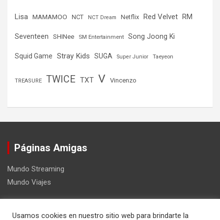
Lisa
Red Velvet
RM
MAMAMOO
NCT
Netflix
NCT Dream
Seventeen
Song Joong Ki
SHINee
SM Entertainment
Stray Kids
Squid Game
SUGA
Super Junior
Taeyeon
V
TWICE
TXT
Vincenzo
TREASURE
Páginas Amigas
Mundo Streaming
Mundo Viajes
Usamos cookies en nuestro sitio web para brindarte la