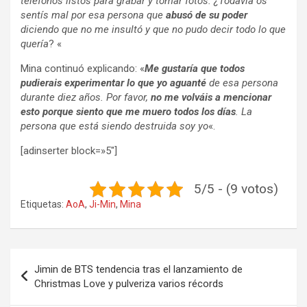
teléfonos listos para grabar y tomar fotos. ¿Todavía os
sentís mal por esa persona que
abusó de su poder
diciendo que no me insultó y que no pudo decir todo lo que
quería
? «
Mina continuó explicando: «
Me gustaría que todos
pudierais experimentar lo que yo aguanté
de esa persona
durante diez años. Por favor,
no me volváis a mencionar
esto porque siento que me muero todos los días
. La
persona que está siendo destruida soy yo
«.
[adinserter block=»5″]
5/5 - (9 votos)
Etiquetas:
AoA
,
Ji-Min
,
Mina
Navegación
Jimin de BTS tendencia tras el lanzamiento de
de
Christmas Love y pulveriza varios récords
entradas