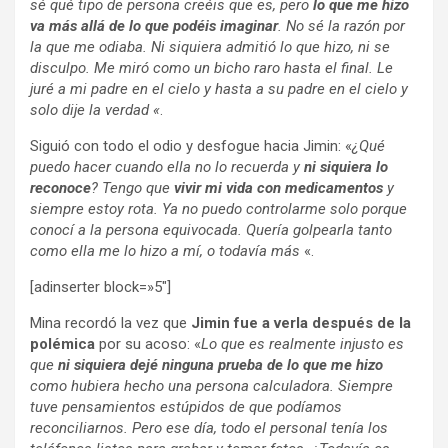
sé qué tipo de persona creéis que es, pero
lo que me hizo
va más allá de lo que podéis imaginar
. No sé la razón por
la que me odiaba. Ni siquiera admitió lo que hizo, ni se
disculpo. Me miró como un bicho raro hasta el final. Le
juré a mi padre en el cielo y hasta a su padre en el cielo y
solo dije la verdad «
.
Siguió con todo el odio y desfogue hacia Jimin: «
¿Qué
puedo hacer cuando ella no lo recuerda y
ni siquiera lo
reconoce
? Tengo que
vivir mi vida con medicamentos
y
siempre estoy rota. Ya no puedo controlarme solo porque
conocí a la persona equivocada. Quería golpearla tanto
como ella me lo hizo a mí, o todavía más
«.
[adinserter block=»5″]
Mina recordó la vez que
Jimin fue a verla después de la
polémica
por su acoso: «
Lo que es realmente injusto es
que
ni siquiera dejé ninguna prueba de lo que me hizo
como hubiera hecho una persona calculadora. Siempre
tuve pensamientos estúpidos de que podíamos
reconciliarnos. Pero ese día, todo el personal tenía los