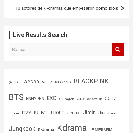
10 actores de K-dramas que empezaron como Idols
Live Results Search
B
u
s
c
a
r
BLACKPINK
Aespa
(G)I-DLE
ATEEZ
BIGBANG
BTS
EXO
GOT7
ENHYPEN
G-Dragon
Girls’ Generation
Jimin
IU
Jin
ITZY
Jennie
IVE
J-HOPE
Jisoo
HyunA
Kdrama
Jungkook
K-drama
LE SSERAFIM