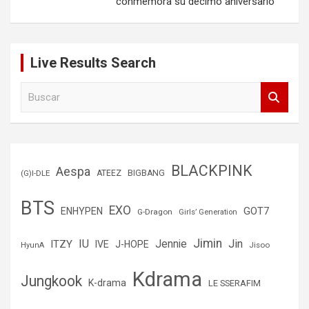
conmemora su décimo aniversario
Live Results Search
B
u
s
c
a
r
BLACKPINK
Aespa
(G)I-DLE
ATEEZ
BIGBANG
BTS
EXO
GOT7
ENHYPEN
G-Dragon
Girls’ Generation
Jimin
IU
Jin
ITZY
Jennie
IVE
J-HOPE
Jisoo
HyunA
Kdrama
Jungkook
K-drama
LE SSERAFIM