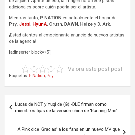
de alguien. Aparte de eso, la imagen no ofrece pistas
adicionales sobre quién podría ser el artista.
Mientras tanto,
P NATION
es actualmente el hogar de
Psy
,
Jessi
,
HyunA
,
Crush
,
DAWN
,
Heize
y
D. Ark
.
¡Estad atentos al emocionante anuncio de nuevos artistas
de la agencia!
[adinserter block=»5″]
Valora este post post
Etiquetas:
P Nation
,
Psy
Navegación
Lucas de NCT y Yuqi de (G)I-DLE firman como
de
miembros fijos de la versión china de ‘Running Man’
entradas
A Pink dice ‘Gracias’ a los fans en un nuevo MV que