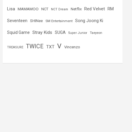
Lisa
Red Velvet
RM
MAMAMOO
NCT
Netflix
NCT Dream
Seventeen
Song Joong Ki
SHINee
SM Entertainment
Stray Kids
Squid Game
SUGA
Super Junior
Taeyeon
V
TWICE
TXT
Vincenzo
TREASURE