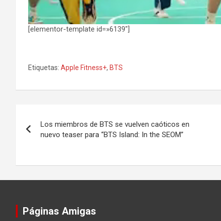
[elementor-template id=»6139″]
Etiquetas:
Apple Fitness+
,
BTS
Navegación
Los miembros de BTS se vuelven caóticos en
de
nuevo teaser para “BTS Island: In the SEOM”
entradas
Páginas Amigas