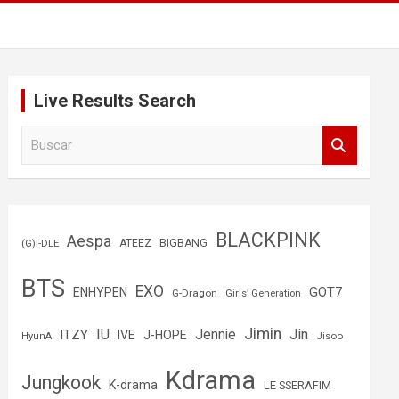
Live Results Search
B
u
s
c
a
r
BLACKPINK
Aespa
(G)I-DLE
ATEEZ
BIGBANG
BTS
EXO
GOT7
ENHYPEN
G-Dragon
Girls’ Generation
Jimin
IU
Jin
ITZY
Jennie
IVE
J-HOPE
Jisoo
HyunA
Kdrama
Jungkook
K-drama
LE SSERAFIM