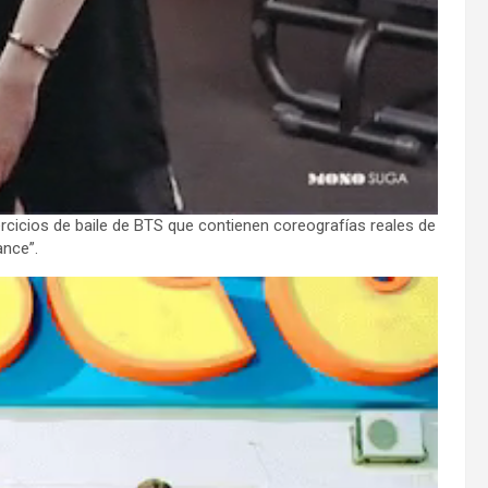
cicios de baile de BTS que contienen coreografías reales de
ance”.