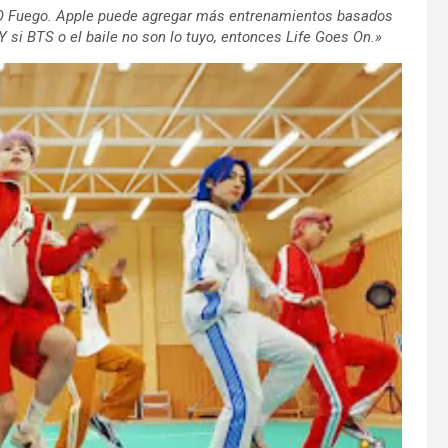
 O Fuego. Apple puede agregar más entrenamientos basados ​​
 si BTS o el baile no son lo tuyo, entonces Life Goes On.»