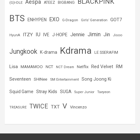
BLACKPINK
Aespa
(G)I-DLE
ATEEZ
BIGBANG
BTS
EXO
GOT7
ENHYPEN
G-Dragon
Girls’ Generation
Jimin
IU
Jin
ITZY
Jennie
IVE
J-HOPE
Jisoo
HyunA
Kdrama
Jungkook
K-drama
LE SSERAFIM
Lisa
Red Velvet
RM
MAMAMOO
NCT
Netflix
NCT Dream
Seventeen
Song Joong Ki
SHINee
SM Entertainment
Stray Kids
Squid Game
SUGA
Super Junior
Taeyeon
V
TWICE
TXT
Vincenzo
TREASURE