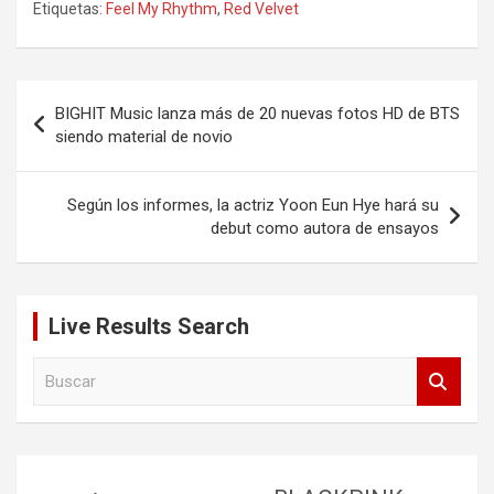
Etiquetas:
Feel My Rhythm
,
Red Velvet
Navegación
BIGHIT Music lanza más de 20 nuevas fotos HD de BTS
de
siendo material de novio
entradas
Según los informes, la actriz Yoon Eun Hye hará su
debut como autora de ensayos
Live Results Search
B
u
s
c
a
r