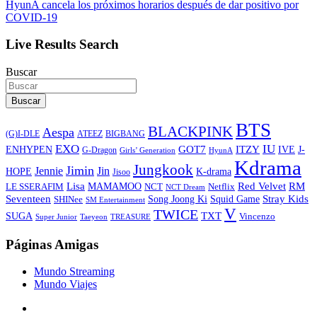
HyunA cancela los próximos horarios después de dar positivo por
COVID-19
Live Results Search
Buscar
Buscar
BTS
BLACKPINK
Aespa
ATEEZ
BIGBANG
(G)I-DLE
EXO
IU
ITZY
ENHYPEN
GOT7
IVE
J-
G-Dragon
Girls’ Generation
HyunA
Kdrama
Jungkook
Jimin
Jin
Jennie
HOPE
K-drama
Jisoo
Lisa
Red Velvet
RM
MAMAMOO
NCT
LE SSERAFIM
Netflix
NCT Dream
Stray Kids
Seventeen
Song Joong Ki
SHINee
Squid Game
SM Entertainment
V
TWICE
TXT
SUGA
Vincenzo
Super Junior
Taeyeon
TREASURE
Páginas Amigas
Mundo Streaming
Mundo Viajes