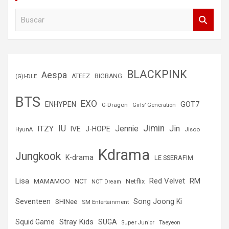
B
u
s
c
a
r
BLACKPINK
Aespa
(G)I-DLE
ATEEZ
BIGBANG
BTS
EXO
GOT7
ENHYPEN
G-Dragon
Girls’ Generation
Jimin
IU
Jin
ITZY
Jennie
IVE
J-HOPE
Jisoo
HyunA
Kdrama
Jungkook
K-drama
LE SSERAFIM
Lisa
Red Velvet
RM
MAMAMOO
NCT
Netflix
NCT Dream
Seventeen
Song Joong Ki
SHINee
SM Entertainment
Stray Kids
Squid Game
SUGA
Super Junior
Taeyeon