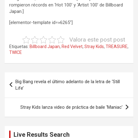
rompieron récords en ‘Hot 100’ y ‘Artist 100’ de Billboard
Japan.]
[elementor-template id=»6265″]
Valora este post post
Etiquetas:
Billboard Japan
,
Red Velvet
,
Stray Kids
,
TREASURE
,
TWICE
Navegación
Big Bang revela el último adelanto de la letra de ‘Still
de
Life’
entradas
Stray Kids lanza video de práctica de baile ‘Maniac’
Live Results Search