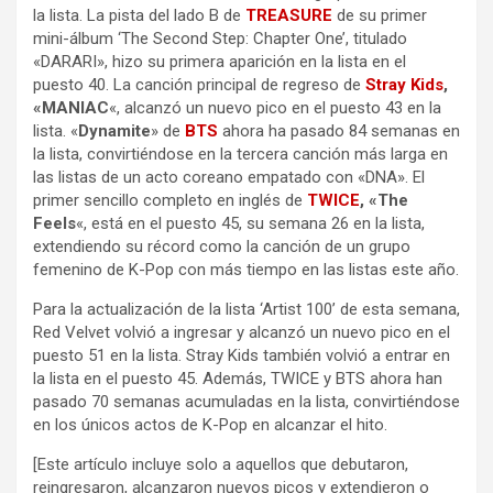
la lista. La pista del lado B de
TREASURE
de su primer
mini-álbum ‘The Second Step: Chapter One’, titulado
«DARARI», hizo su primera aparición en la lista en el
puesto 40. La canción principal de regreso de
Stray Kids
,
«MANIAC
«, alcanzó un nuevo pico en el puesto 43 en la
lista. «
Dynamite
» de
BTS
ahora ha pasado 84 semanas en
la lista, convirtiéndose en la tercera canción más larga en
las listas de un acto coreano empatado con «DNA». El
primer sencillo completo en inglés de
TWICE
, «The
Feels
«, está en el puesto 45, su semana 26 en la lista,
extendiendo su récord como la canción de un grupo
femenino de K-Pop con más tiempo en las listas este año.
Para la actualización de la lista ‘Artist 100’ de esta semana,
Red Velvet volvió a ingresar y alcanzó un nuevo pico en el
puesto 51 en la lista. Stray Kids también volvió a entrar en
la lista en el puesto 45. Además, TWICE y BTS ahora han
pasado 70 semanas acumuladas en la lista, convirtiéndose
en los únicos actos de K-Pop en alcanzar el hito.
[Este artículo incluye solo a aquellos que debutaron,
reingresaron, alcanzaron nuevos picos y extendieron o