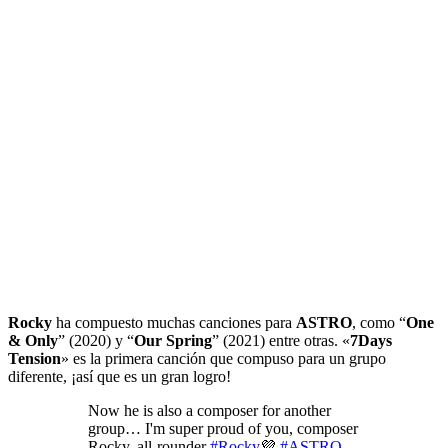
Rocky
ha compuesto muchas canciones para
ASTRO
, como “
One
& Only
” (2020) y “
Our Spring
” (2021) entre otras. «
7Days
Tension
» es la primera canción que compuso para un grupo
diferente, ¡así que es un gran logro!
Now he is also a composer for another
group… I'm super proud of you, composer
Rocky, all-rounder
#Rocky
💜
#ASTRO