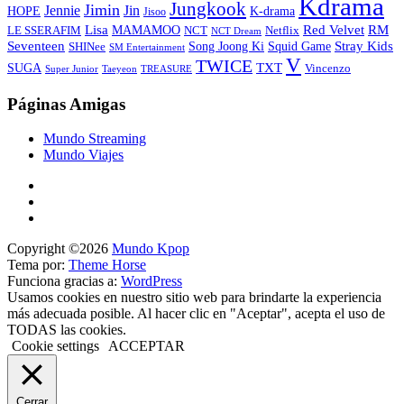
Kdrama
Jungkook
Jimin
Jin
Jennie
HOPE
K-drama
Jisoo
Lisa
Red Velvet
RM
MAMAMOO
NCT
LE SSERAFIM
Netflix
NCT Dream
Stray Kids
Seventeen
Song Joong Ki
SHINee
Squid Game
SM Entertainment
V
TWICE
TXT
SUGA
Vincenzo
Super Junior
Taeyeon
TREASURE
Páginas Amigas
Mundo Streaming
Mundo Viajes
Copyright ©2026
Mundo Kpop
Tema por:
Theme Horse
Funciona gracias a:
WordPress
Usamos cookies en nuestro sitio web para brindarte la experiencia
más adecuada posible. Al hacer clic en "Aceptar", acepta el uso de
TODAS las cookies.
Cookie settings
ACCEPTAR
Cerrar