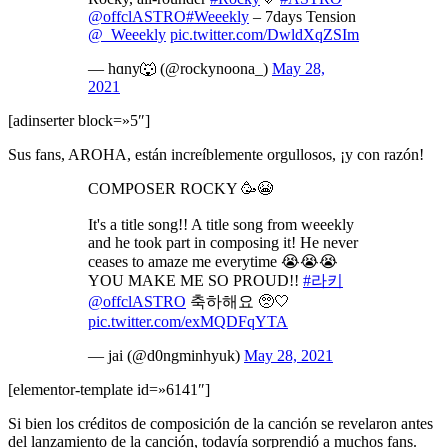
@offclASTRO
#Weeekly
– 7days Tension
@_Weeekly
pic.twitter.com/DwldXqZSIm
— hɑny🐺 (@rockynoona_)
May 28,
2021
[adinserter block=»5″]
Sus fans, AROHA, están increíblemente orgullosos, ¡y con razón!
COMPOSER ROCKY 🥳😭
It's a title song!! A title song from weeekly
and he took part in composing it! He never
ceases to amaze me everytime 😭😭😭
YOU MAKE ME SO PROUD!!
#라키
@offclASTRO
축하해요 🥺🤍
pic.twitter.com/exMQDFqYTA
— jai (@d0ngminhyuk)
May 28, 2021
[elementor-template id=»6141″]
Si bien los créditos de composición de la canción se revelaron antes
del lanzamiento de la canción, todavía sorprendió a muchos fans.