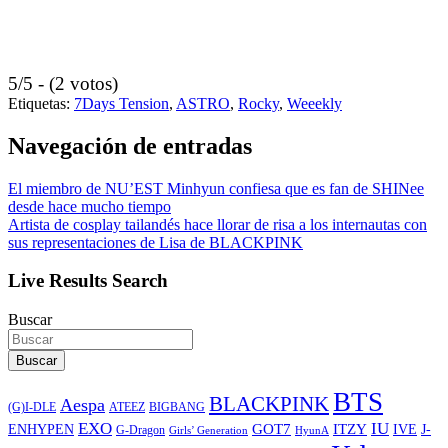
5/5 - (2 votos)
Etiquetas:
7Days Tension
,
ASTRO
,
Rocky
,
Weeekly
Navegación de entradas
El miembro de NU’EST Minhyun confiesa que es fan de SHINee
desde hace mucho tiempo
Artista de cosplay tailandés hace llorar de risa a los internautas con
sus representaciones de Lisa de BLACKPINK
Live Results Search
Buscar
Buscar
BTS
BLACKPINK
Aespa
ATEEZ
BIGBANG
(G)I-DLE
EXO
IU
ITZY
ENHYPEN
GOT7
IVE
J-
G-Dragon
Girls’ Generation
HyunA