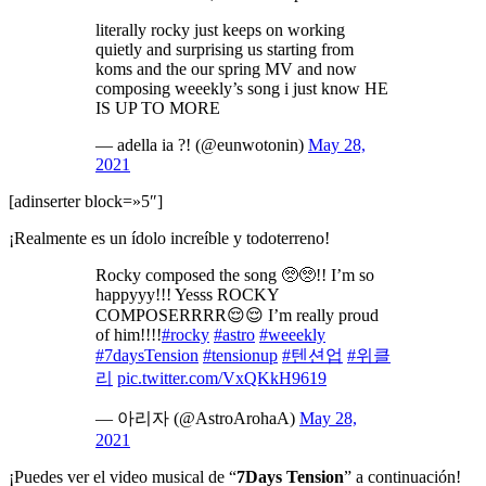
literally rocky just keeps on working
quietly and surprising us starting from
koms and the our spring MV and now
composing weeekly’s song i just know HE
IS UP TO MORE
— adella ia ?! (@eunwotonin)
May 28,
2021
[adinserter block=»5″]
¡Realmente es un ídolo increíble y todoterreno!
Rocky composed the song 🥺🥺!! I’m so
happyyy!!! Yesss ROCKY
COMPOSERRRR😌😌 I’m really proud
of him!!!!
#rocky
#astro
#weeekly
#7daysTension
#tensionup
#텐션업
#위클
리
pic.twitter.com/VxQKkH9619
— 아리자 (@AstroArohaA)
May 28,
2021
¡Puedes ver el video musical de “
7Days Tension
” a continuación!