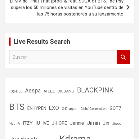
El MV de ‘That That (prod. & feat. SUGA of BTS)’ de Psy
supera los 50 millones de visitas en YouTube dentro de
las 75 horas posteriores a su lanzamiento
Live Results Search
B
u
s
c
a
r
BLACKPINK
Aespa
(G)I-DLE
ATEEZ
BIGBANG
BTS
EXO
GOT7
ENHYPEN
G-Dragon
Girls’ Generation
Jimin
IU
Jin
ITZY
Jennie
IVE
J-HOPE
Jisoo
HyunA