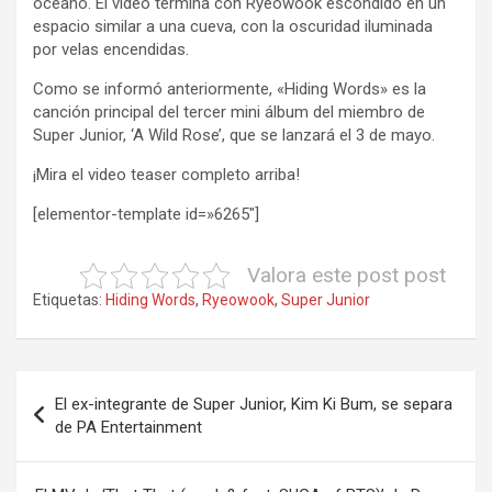
océano. El video termina con Ryeowook escondido en un
espacio similar a una cueva, con la oscuridad iluminada
por velas encendidas.
Como se informó anteriormente, «Hiding Words» es la
canción principal del tercer mini álbum del miembro de
Super Junior, ‘A Wild Rose’, que se lanzará el 3 de mayo.
¡Mira el video teaser completo arriba!
[elementor-template id=»6265″]
Valora este post post
Etiquetas:
Hiding Words
,
Ryeowook
,
Super Junior
Navegación
El ex-integrante de Super Junior, Kim Ki Bum, se separa
de
de PA Entertainment
entradas