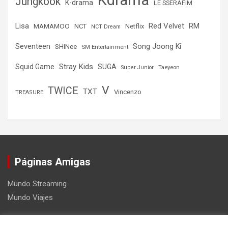
Kdrama
Jungkook
K-drama
LE SSERAFIM
Lisa
Red Velvet
RM
MAMAMOO
NCT
Netflix
NCT Dream
Seventeen
Song Joong Ki
SHINee
SM Entertainment
Stray Kids
Squid Game
SUGA
Super Junior
Taeyeon
V
TWICE
TXT
Vincenzo
TREASURE
Páginas Amigas
Mundo Streaming
Mundo Viajes