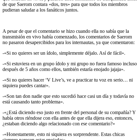
de que Saerom contara «dos, tres» para que todos los miembros
pudieran saludar a los fanáticos juntos.
A pesar de que el comentario se hizo cuando ella no sabía que la
transmisión en vivo había comenzado, los comentarios de Saerom
no pasaron desapercibidos para los internautas, ya que comentaron:
-«Si no quieres ser un ídolo, simplemente déjalo. Así de fácil».
-«Si estuviera en un grupo ídolo y mi grupo no fuera famoso incluso
después de 5 años como ellos, también estaría enojado jajaja».
-«Si no quieres hacer ‘V Live’s, ve a practicar tu voz en serio… ni
siquiera puedes cantar».
-«Son tan don nadie que esto sucedió hace casi un día y todavía no
está causando tanto problema».
-«¿Está diciendo eso justo en frente del personal de su compañía? Y
había otros riéndose con ella antes de que ella dijera eso, entonces,
¿estaban diciendo algo relacionado con ese comentario?»
-«Honestamente, esto ni siquiera es sorprendente. Estas chicas
siempre parecen estar enojadas».