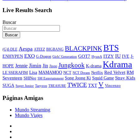
Live Results Search
Buscar
Buscar
BTS
BLACKPINK
Aespa
ATEEZ
BIGBANG
(G)I-DLE
EXO
IU
ITZY
ENHYPEN
GOT7
IVE
J-
G-Dragon
Girls’ Generation
HyunA
Kdrama
Jungkook
Jimin
Jin
Jennie
HOPE
K-drama
Jisoo
Lisa
Red Velvet
RM
MAMAMOO
NCT
LE SSERAFIM
Netflix
NCT Dream
Stray Kids
Seventeen
Song Joong Ki
SHINee
Squid Game
SM Entertainment
V
TWICE
TXT
SUGA
Vincenzo
Super Junior
Taeyeon
TREASURE
Páginas Amigas
Mundo Streaming
Mundo Viajes