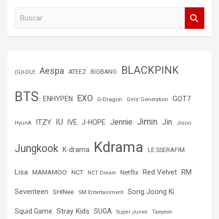
B
u
s
c
a
r
BLACKPINK
Aespa
(G)I-DLE
ATEEZ
BIGBANG
BTS
EXO
GOT7
ENHYPEN
G-Dragon
Girls’ Generation
Jimin
IU
Jin
ITZY
Jennie
IVE
J-HOPE
Jisoo
HyunA
Kdrama
Jungkook
K-drama
LE SSERAFIM
Lisa
Red Velvet
RM
MAMAMOO
NCT
Netflix
NCT Dream
Seventeen
Song Joong Ki
SHINee
SM Entertainment
Stray Kids
Squid Game
SUGA
Super Junior
Taeyeon