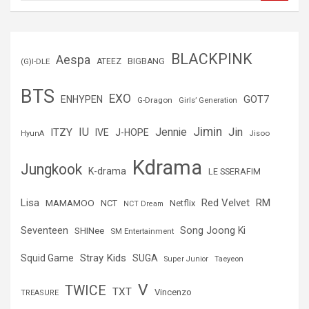
s
c
a
r
BLACKPINK
Aespa
(G)I-DLE
ATEEZ
BIGBANG
BTS
EXO
GOT7
ENHYPEN
G-Dragon
Girls’ Generation
Jimin
IU
Jin
ITZY
Jennie
IVE
J-HOPE
Jisoo
HyunA
Kdrama
Jungkook
K-drama
LE SSERAFIM
Lisa
Red Velvet
RM
MAMAMOO
NCT
Netflix
NCT Dream
Seventeen
Song Joong Ki
SHINee
SM Entertainment
Stray Kids
Squid Game
SUGA
Super Junior
Taeyeon
V
TWICE
TXT
Vincenzo
TREASURE