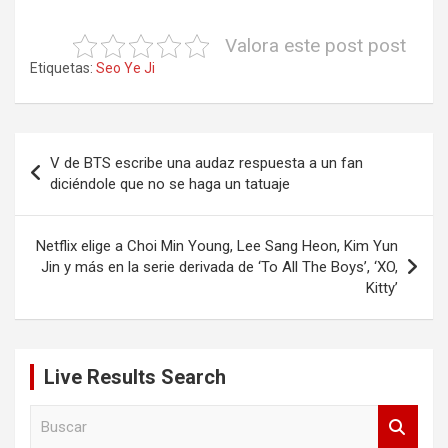
Valora este post post
Etiquetas:
Seo Ye Ji
Navegación
V de BTS escribe una audaz respuesta a un fan
de
diciéndole que no se haga un tatuaje
entradas
Netflix elige a Choi Min Young, Lee Sang Heon, Kim Yun
Jin y más en la serie derivada de ‘To All The Boys’, ‘XO,
Kitty’
Live Results Search
B
u