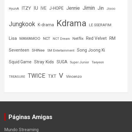
Jimin
IU
Jin
ITZY
Jennie
IVE
J-HOPE
Jisoo
HyunA
Kdrama
Jungkook
K-drama
LE SSERAFIM
Lisa
Red Velvet
RM
MAMAMOO
NCT
Netflix
NCT Dream
Seventeen
Song Joong Ki
SHINee
SM Entertainment
Stray Kids
Squid Game
SUGA
Super Junior
Taeyeon
V
TWICE
TXT
Vincenzo
TREASURE
Páginas Amigas
Mundo Streaming