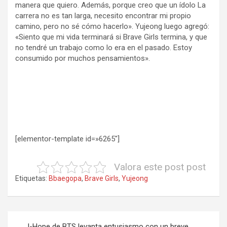
manera que quiero. Además, porque creo que un ídolo La
carrera no es tan larga, necesito encontrar mi propio
camino, pero no sé cómo hacerlo». Yujeong luego agregó:
«Siento que mi vida terminará si Brave Girls termina, y que
no tendré un trabajo como lo era en el pasado. Estoy
consumido por muchos pensamientos».
[elementor-template id=»6265″]
Valora este post post
Etiquetas:
Bbaegopa
,
Brave Girls
,
Yujeong
Navegación
J-Hope de BTS levanta entusiasmo con un breve