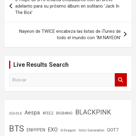
de
adelanto para su próximo álbum en solitario ‘Jack In
The Box’
entradas
Nayeon de TWICE encabeza las listas de iTunes de
todo el mundo con ‘IM NAYEON’
Live Results Search
B
u
s
c
a
r
BLACKPINK
Aespa
(G)I-DLE
ATEEZ
BIGBANG
BTS
EXO
GOT7
ENHYPEN
G-Dragon
Girls’ Generation