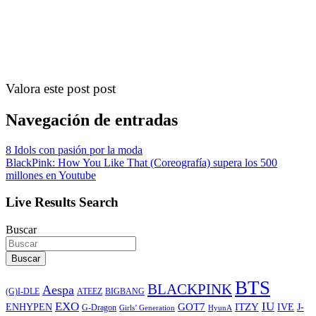
Valora este post post
Navegación de entradas
8 Idols con pasión por la moda
BlackPink: How You Like That (Coreografía) supera los 500
millones en Youtube
Live Results Search
Buscar
Buscar
BTS
BLACKPINK
Aespa
ATEEZ
BIGBANG
(G)I-DLE
EXO
IU
ITZY
ENHYPEN
GOT7
IVE
J-
G-Dragon
Girls’ Generation
HyunA