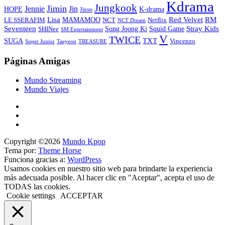
Kdrama
Jungkook
Jimin
Jin
Jennie
HOPE
K-drama
Jisoo
Lisa
Red Velvet
RM
MAMAMOO
NCT
LE SSERAFIM
Netflix
NCT Dream
Stray Kids
Seventeen
Song Joong Ki
SHINee
Squid Game
SM Entertainment
V
TWICE
TXT
SUGA
Vincenzo
Super Junior
Taeyeon
TREASURE
Páginas Amigas
Mundo Streaming
Mundo Viajes
Copyright ©2026
Mundo Kpop
Tema por:
Theme Horse
Funciona gracias a:
WordPress
Usamos cookies en nuestro sitio web para brindarte la experiencia
más adecuada posible. Al hacer clic en "Aceptar", acepta el uso de
TODAS las cookies.
Cookie settings
ACCEPTAR