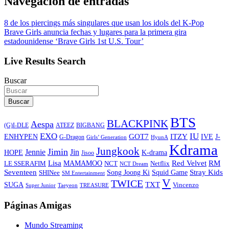
Navegación de entradas
8 de los piercings más singulares que usan los idols del K-Pop
Brave Girls anuncia fechas y lugares para la primera gira
estadounidense ‘Brave Girls 1st U.S. Tour’
Live Results Search
Buscar
Buscar
BTS
BLACKPINK
Aespa
ATEEZ
BIGBANG
(G)I-DLE
EXO
IU
ITZY
ENHYPEN
GOT7
IVE
J-
G-Dragon
Girls’ Generation
HyunA
Kdrama
Jungkook
Jimin
Jin
Jennie
HOPE
K-drama
Jisoo
Lisa
Red Velvet
RM
MAMAMOO
NCT
LE SSERAFIM
Netflix
NCT Dream
Stray Kids
Seventeen
Song Joong Ki
SHINee
Squid Game
SM Entertainment
V
TWICE
TXT
SUGA
Vincenzo
Super Junior
Taeyeon
TREASURE
Páginas Amigas
Mundo Streaming