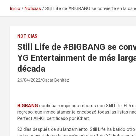
Inicio
Noticias
Still Life de #BIGBANG se convierte en la c
NOTICIAS
Still Life de #BIGBANG se conv
YG Entertainment de más larga
década
26/04/2022
Oscar Benitez
BIGBANG
continúa rompiendo récords con Still Life. El 5 de
regreso, que inmediatamente encabezó todas las listas nac
Perfect All-Kill certificado por iChart.
22 días después de su lanzamiento, Still Life ha batido o
se ha convertido en la canción número 1 de YG Entertainme