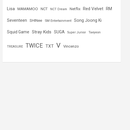
Lisa
Red Velvet
RM
MAMAMOO
NCT
Netflix
NCT Dream
Seventeen
Song Joong Ki
SHINee
SM Entertainment
Stray Kids
Squid Game
SUGA
Super Junior
Taeyeon
V
TWICE
TXT
Vincenzo
TREASURE