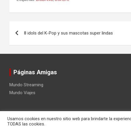
Navegación
8 idols del K-Pop y sus mascotas super lindas
de
entradas
Páginas Amigas
Mundo Streaming
Mundo Viajes
Usamos cookies en nuestro sitio web para brindarte la experienc
Copyright ©2026
Mundo Kpop
Tema por:
Theme Horse
Fu
TODAS las cookies.