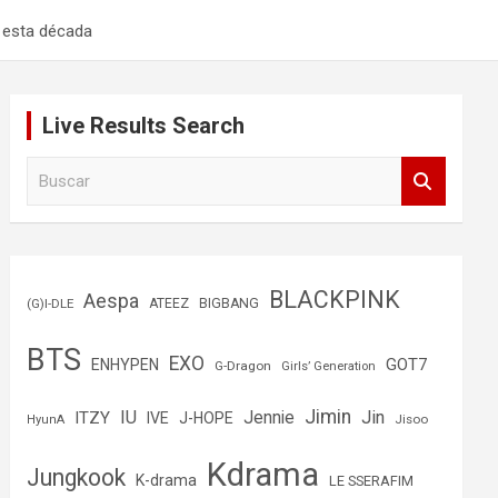
n esta década
Live Results Search
B
u
s
c
a
r
BLACKPINK
Aespa
(G)I-DLE
ATEEZ
BIGBANG
BTS
EXO
GOT7
ENHYPEN
G-Dragon
Girls’ Generation
Jimin
IU
Jin
ITZY
Jennie
IVE
J-HOPE
Jisoo
HyunA
Kdrama
Jungkook
K-drama
LE SSERAFIM