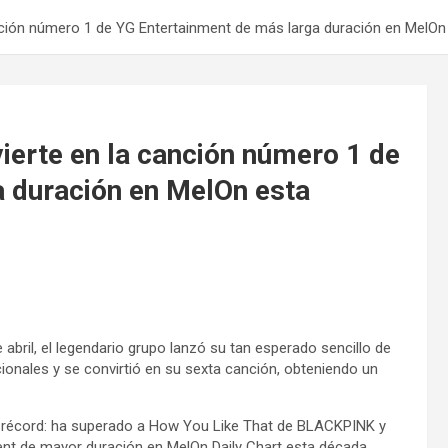
anción número 1 de YG Entertainment de más larga duración en MelO
ierte en la canción número 1 de
 duración en MelOn esta
 abril, el legendario grupo lanzó su tan esperado sencillo de
ionales y se convirtió en su sexta canción, obteniendo un
tro récord: ha superado a How You Like That de BLACKPINK y
nt de mayor duración en MelOn Daily Chart esta década.