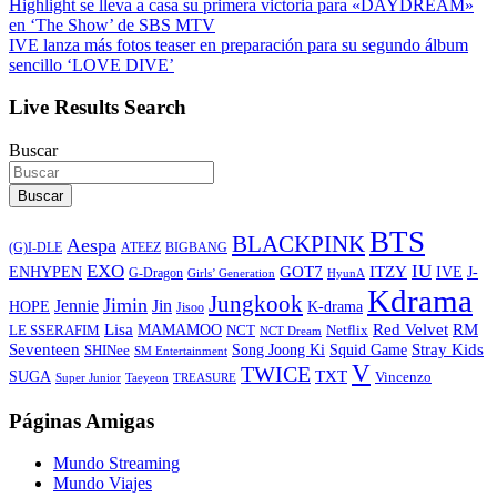
Highlight se lleva a casa su primera victoria para «DAYDREAM»
en ‘The Show’ de SBS MTV
IVE lanza más fotos teaser en preparación para su segundo álbum
sencillo ‘LOVE DIVE’
Live Results Search
Buscar
Buscar
BTS
BLACKPINK
Aespa
ATEEZ
BIGBANG
(G)I-DLE
EXO
IU
ITZY
ENHYPEN
GOT7
IVE
J-
G-Dragon
Girls’ Generation
HyunA
Kdrama
Jungkook
Jimin
Jin
Jennie
HOPE
K-drama
Jisoo
Lisa
Red Velvet
RM
MAMAMOO
NCT
LE SSERAFIM
Netflix
NCT Dream
Stray Kids
Seventeen
Song Joong Ki
SHINee
Squid Game
SM Entertainment
V
TWICE
TXT
SUGA
Vincenzo
Super Junior
Taeyeon
TREASURE
Páginas Amigas
Mundo Streaming
Mundo Viajes