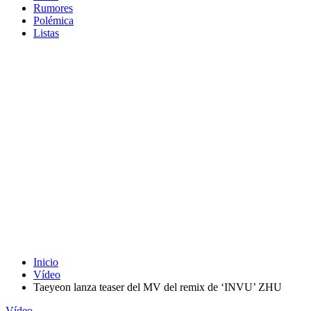
Rumores
Polémica
Listas
Inicio
Vídeo
Taeyeon lanza teaser del MV del remix de ‘INVU’ ZHU
Vídeo