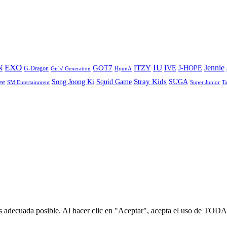
EXO
IU
ITZY
Jennie
N
GOT7
IVE
J-HOPE
G-Dragon
Girls’ Generation
HyunA
Stray Kids
Song Joong Ki
SUGA
ee
Squid Game
SM Entertainment
Super Junior
T
s adecuada posible. Al hacer clic en "Aceptar", acepta el uso de TODA