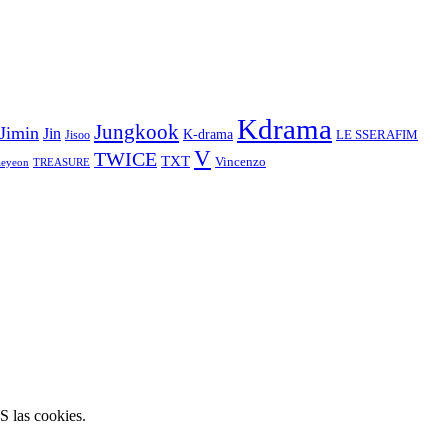
Kdrama
Jungkook
Jimin
Jin
K-drama
LE SSERAFIM
Jisoo
V
TWICE
TXT
Vincenzo
aeyeon
TREASURE
S las cookies.