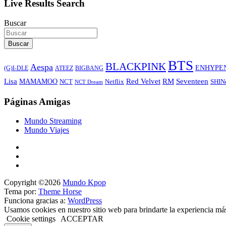
Live Results Search
Buscar
Buscar
BTS
BLACKPINK
Aespa
ENHYPE
ATEEZ
BIGBANG
(G)I-DLE
Lisa
Red Velvet
RM
Seventeen
MAMAMOO
NCT
SHIN
Netflix
NCT Dream
Páginas Amigas
Mundo Streaming
Mundo Viajes
Copyright ©2026
Mundo Kpop
Tema por:
Theme Horse
Funciona gracias a:
WordPress
Usamos cookies en nuestro sitio web para brindarte la experiencia má
Cookie settings
ACCEPTAR