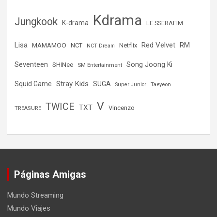
Kdrama
Jungkook
K-drama
LE SSERAFIM
Lisa
Red Velvet
RM
MAMAMOO
NCT
Netflix
NCT Dream
Seventeen
Song Joong Ki
SHINee
SM Entertainment
Stray Kids
Squid Game
SUGA
Super Junior
Taeyeon
V
TWICE
TXT
Vincenzo
TREASURE
Páginas Amigas
Mundo Streaming
Mundo Viajes