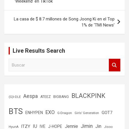
‘Weekend’ en TikTok
entradas
La casa de $ 8.7 millones de Song Joong Ki en el Top
1% de ‘TMI News’
Live Results Search
B
u
s
c
a
r
BLACKPINK
Aespa
(G)I-DLE
ATEEZ
BIGBANG
BTS
EXO
GOT7
ENHYPEN
G-Dragon
Girls’ Generation
Jimin
IU
Jin
ITZY
Jennie
IVE
J-HOPE
Jisoo
HyunA