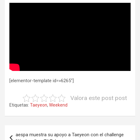
[elementor-template id=»6265″]
Valora este post post
Etiquetas:
Taeyeon
,
Weekend
Navegación
aespa muestra su apoyo a Taeyeon con el challenge
de