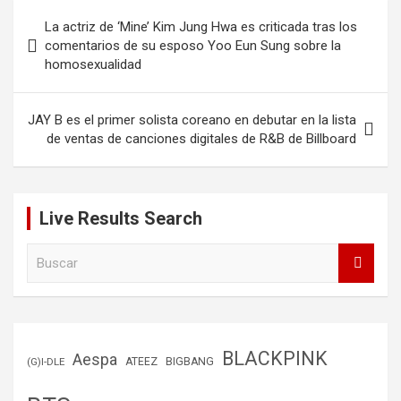
Navegación
La actriz de ‘Mine’ Kim Jung Hwa es criticada tras los
de
comentarios de su esposo Yoo Eun Sung sobre la
homosexualidad
entradas
JAY B es el primer solista coreano en debutar en la lista
de ventas de canciones digitales de R&B de Billboard
Live Results Search
B
u
s
c
a
r
BLACKPINK
Aespa
(G)I-DLE
ATEEZ
BIGBANG