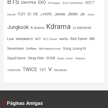
BTS
EXO
GOT7
ENHYPEN
G-Dragon
Girls’ Generation
Jimin
IU
Jin
ITZY
Jennie
IVE
J-HOPE
Jisoo
HyunA
Kdrama
Jungkook
K-drama
LE SSERAFIM
Lisa
Red Velvet
RM
MAMAMOO
NCT
Netflix
NCT Dream
Seventeen
Song Joong Ki
SHINee
SM Entertainment
Stray Kids
Squid Game
SUGA
Super Junior
Taeyeon
V
TWICE
TXT
Vincenzo
TREASURE
Páginas Amigas