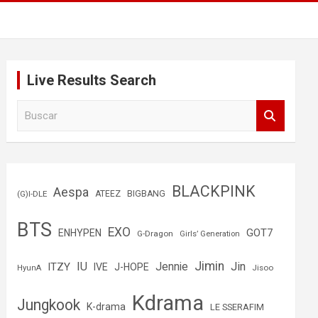
Live Results Search
B
u
s
c
a
r
BLACKPINK
Aespa
(G)I-DLE
ATEEZ
BIGBANG
BTS
EXO
GOT7
ENHYPEN
G-Dragon
Girls’ Generation
Jimin
IU
Jin
ITZY
Jennie
IVE
J-HOPE
Jisoo
HyunA
Kdrama
Jungkook
K-drama
LE SSERAFIM