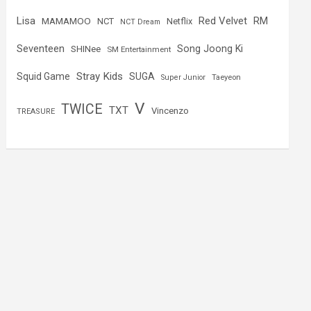
Lisa
Red Velvet
RM
MAMAMOO
NCT
Netflix
NCT Dream
Seventeen
Song Joong Ki
SHINee
SM Entertainment
Stray Kids
Squid Game
SUGA
Super Junior
Taeyeon
V
TWICE
TXT
Vincenzo
TREASURE