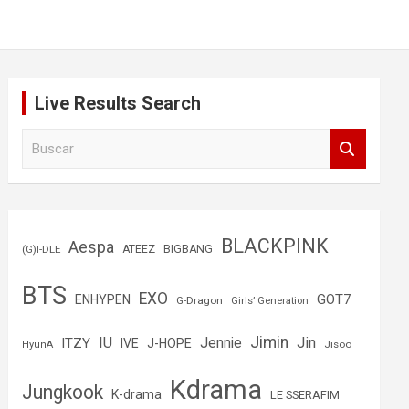
Live Results Search
B
u
s
c
a
r
BLACKPINK
Aespa
(G)I-DLE
ATEEZ
BIGBANG
BTS
EXO
GOT7
ENHYPEN
G-Dragon
Girls’ Generation
Jimin
IU
Jin
ITZY
Jennie
IVE
J-HOPE
Jisoo
HyunA
Kdrama
Jungkook
K-drama
LE SSERAFIM