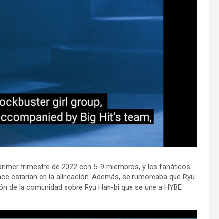
rimer trimestre de 2022 con 5-9 miembros, y los fanáticos
nce estarían en la alineación. Además, se rumoreaba que Ryu
icación de la comunidad sobre Ryu Han-bi que se une a HYBE