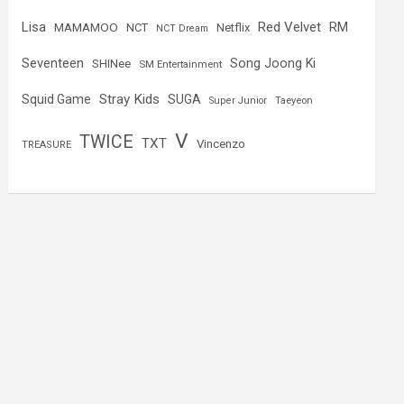
Lisa
Red Velvet
RM
MAMAMOO
NCT
Netflix
NCT Dream
Seventeen
Song Joong Ki
SHINee
SM Entertainment
Stray Kids
Squid Game
SUGA
Super Junior
Taeyeon
V
TWICE
TXT
Vincenzo
TREASURE