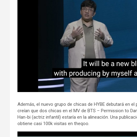
Además, el nuevo grupo de chicas de HYBE debutará en el p
creían que dos chicas en el MV de BTS – Permission to Da
Han-bi (actriz infantil) estaría en la alineación. Una publ
obtiene casi 100k visitas en theqoo.