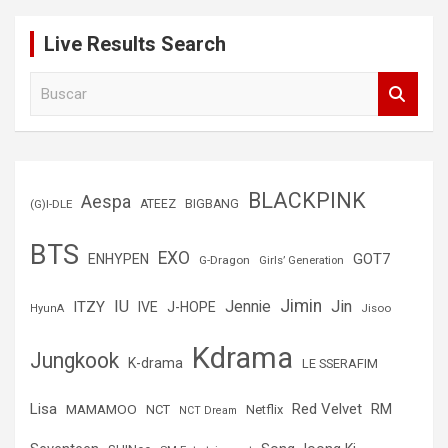
Live Results Search
B
u
s
c
a
r
BLACKPINK
Aespa
(G)I-DLE
ATEEZ
BIGBANG
BTS
EXO
GOT7
ENHYPEN
G-Dragon
Girls’ Generation
Jimin
IU
Jin
ITZY
Jennie
IVE
J-HOPE
Jisoo
HyunA
Kdrama
Jungkook
K-drama
LE SSERAFIM
Lisa
Red Velvet
RM
MAMAMOO
NCT
Netflix
NCT Dream