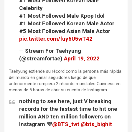
#1 Most Followed Korean Male
Celebrity
#1 Most Followed Male Kpop Idol
#1 Most Followed Korean Male Actor
#5 Most Followed Asian Male Actor
pic.twitter.com/fuy6U5wT42
— Stream For Taehyung
(@streamfortae)
April 19, 2022
Taehyung extiende su récord como la persona más rápida
del mundo en ganar seguidores luego de que
anteriormente rompiera 2 récords mundiales Guinness en
menos de 5 horas de abrir su cuenta de Instagram.
nothing to see here, just V breaking
records for the fastest time to hit one
million AND ten million followers on
Instagram 💜
@BTS_twt
@bts_bighit