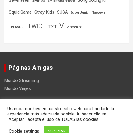
Seventeen
Song Joong Ki
SHINee
SM Entertainment
Stray Kids
Squid Game
SUGA
Super Junior
Taeyeon
V
TWICE
TXT
Vincenzo
TREASURE
Páginas Amigas
Mundo Streaming
Mundo Viajes
Usamos cookies en nuestro sitio web para brindarte la
experiencia más adecuada posible. Al hacer clic en
"Aceptar", acepta el uso de TODAS las cookies.
Copyright ©2026
Mundo Kpop
Tema por:
Theme Horse
Cookie settings
ACCEPTAR