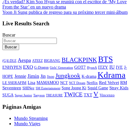
¿Es verdad? Kim Soo Hyun se reunirá con el escritor de ‘My Love
From the Star’ en un nuevo drama
Yoon Ji Sung publica de regreso para su próximo tercer mini-álbum
Live Results Search
Buscar
Buscar
BTS
BLACKPINK
Aespa
ATEEZ
BIGBANG
(G)I-DLE
EXO
IU
ITZY
ENHYPEN
GOT7
IVE
J-
G-Dragon
Girls’ Generation
HyunA
Kdrama
Jungkook
Jimin
Jin
Jennie
HOPE
K-drama
Jisoo
Lisa
Red Velvet
RM
MAMAMOO
NCT
LE SSERAFIM
Netflix
NCT Dream
Stray Kids
Seventeen
Song Joong Ki
SHINee
Squid Game
SM Entertainment
V
TWICE
TXT
SUGA
Vincenzo
Super Junior
Taeyeon
TREASURE
Páginas Amigas
Mundo Streaming
Mundo Viajes