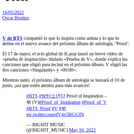
16/05/2022
Oscar Benitez
V de BTS
compartió lo que lo inspira como artista y lo que lo
define en el nuevo avance del próximo álbum de antología, ‘Proof’.
El 17 de mayo, el acto global de K-pop lanzó un breve video de
«prueba de inspiración» titulado «Prueba de V», donde explica las
canciones que eligió para incluir en el próximo álbum. V eligió las
dos canciones «Singularity» y «00:00».
Mientras tanto, el próximo álbum de antología se lanzará el 10 de
junio, ¡así que estén atentos para más avances!
#BTS
#방탄소년단
Proof of Inspiration –
뷔 (V)
#Proof_of_Inspiration
#Proof_of_V
#BTS_Proof
#V
#뷔
pic.twitter.com/dV4x5BGUIN
— BIGHIT MUSIC
(@BIGHIT_MUSIC)
May 16, 2022