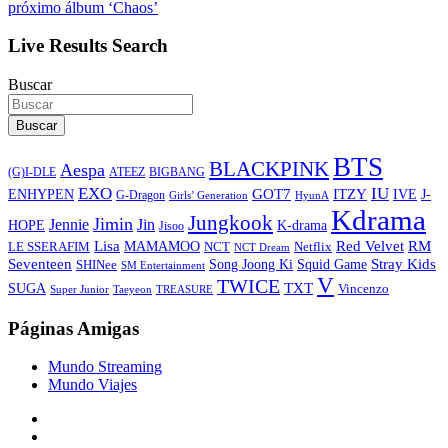
próximo álbum ‘Chaos’
Live Results Search
Buscar
Buscar
BTS
BLACKPINK
Aespa
ATEEZ
BIGBANG
(G)I-DLE
EXO
IU
ITZY
ENHYPEN
GOT7
IVE
J-
G-Dragon
Girls’ Generation
HyunA
Kdrama
Jungkook
Jimin
Jin
Jennie
HOPE
K-drama
Jisoo
Lisa
Red Velvet
RM
MAMAMOO
NCT
LE SSERAFIM
Netflix
NCT Dream
Stray Kids
Seventeen
Song Joong Ki
SHINee
Squid Game
SM Entertainment
V
TWICE
TXT
SUGA
Vincenzo
Super Junior
Taeyeon
TREASURE
Páginas Amigas
Mundo Streaming
Mundo Viajes