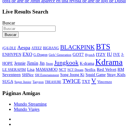
obra de arte de Jimin aparece en una revista de arte de lujo de Dubai
Live Results Search
Buscar
Buscar
BTS
BLACKPINK
Aespa
ATEEZ
BIGBANG
(G)I-DLE
EXO
IU
ITZY
ENHYPEN
GOT7
IVE
J-
G-Dragon
Girls’ Generation
HyunA
Kdrama
Jungkook
Jimin
Jin
Jennie
HOPE
K-drama
Jisoo
Lisa
Red Velvet
RM
MAMAMOO
NCT
LE SSERAFIM
Netflix
NCT Dream
Stray Kids
Seventeen
Song Joong Ki
SHINee
Squid Game
SM Entertainment
V
TWICE
TXT
SUGA
Vincenzo
Super Junior
Taeyeon
TREASURE
Páginas Amigas
Mundo Streaming
Mundo Viajes