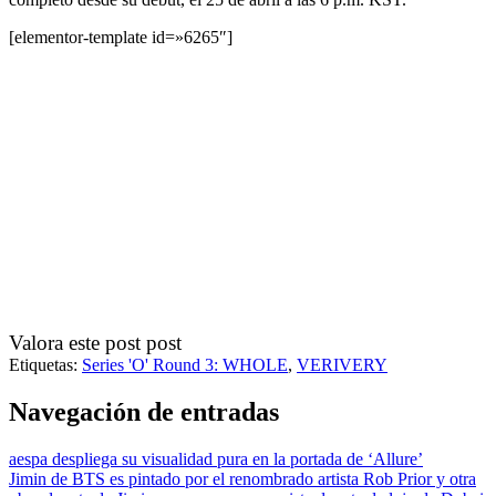
[elementor-template id=»6265″]
Valora este post post
Etiquetas:
Series 'O' Round 3: WHOLE
,
VERIVERY
Navegación de entradas
aespa despliega su visualidad pura en la portada de ‘Allure’
Jimin de BTS es pintado por el renombrado artista Rob Prior y otra