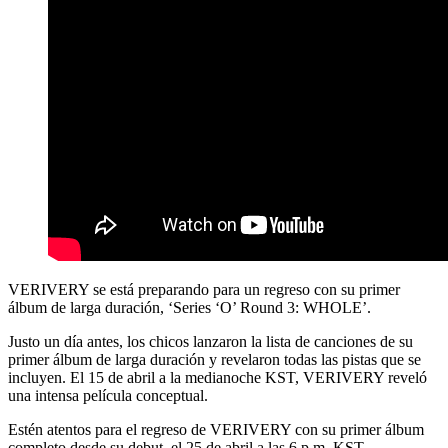
VERIVERY se está preparando para un regreso con su primer
álbum de larga duración, ‘Series ‘O’ Round 3: WHOLE’.
Justo un día antes, los chicos lanzaron la lista de canciones de su
primer álbum de larga duración y revelaron todas las pistas que se
incluyen. El 15 de abril a la medianoche KST, VERIVERY reveló
una intensa película conceptual.
Estén atentos para el regreso de VERIVERY con su primer álbum
completo desde su debut, el 25 de abril a las 6 p.m. KST.