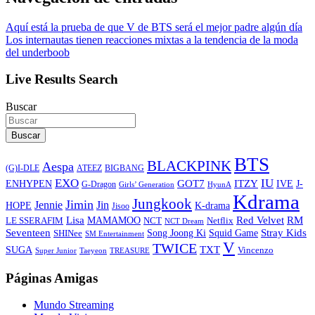
Aquí está la prueba de que V de BTS será el mejor padre algún día
Los internautas tienen reacciones mixtas a la tendencia de la moda
del underboob
Live Results Search
Buscar
Buscar
BTS
BLACKPINK
Aespa
ATEEZ
BIGBANG
(G)I-DLE
EXO
IU
ITZY
ENHYPEN
GOT7
IVE
J-
G-Dragon
Girls’ Generation
HyunA
Kdrama
Jungkook
Jimin
Jin
Jennie
HOPE
K-drama
Jisoo
Lisa
Red Velvet
RM
MAMAMOO
NCT
LE SSERAFIM
Netflix
NCT Dream
Stray Kids
Seventeen
Song Joong Ki
SHINee
Squid Game
SM Entertainment
V
TWICE
TXT
SUGA
Vincenzo
Super Junior
Taeyeon
TREASURE
Páginas Amigas
Mundo Streaming