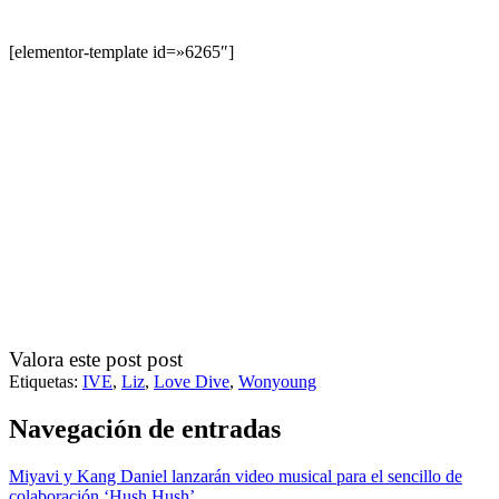
[elementor-template id=»6265″]
Valora este post post
Etiquetas:
IVE
,
Liz
,
Love Dive
,
Wonyoung
Navegación de entradas
Miyavi y Kang Daniel lanzarán video musical para el sencillo de
colaboración ‘Hush Hush’