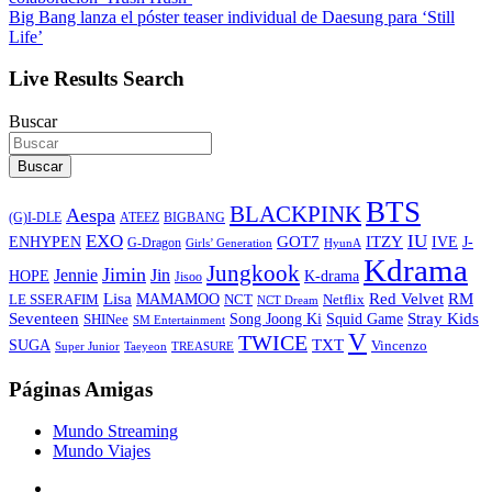
Big Bang lanza el póster teaser individual de Daesung para ‘Still
Life’
Live Results Search
Buscar
Buscar
BTS
BLACKPINK
Aespa
ATEEZ
BIGBANG
(G)I-DLE
EXO
IU
ITZY
ENHYPEN
GOT7
IVE
J-
G-Dragon
Girls’ Generation
HyunA
Kdrama
Jungkook
Jimin
Jin
Jennie
HOPE
K-drama
Jisoo
Lisa
Red Velvet
RM
MAMAMOO
NCT
LE SSERAFIM
Netflix
NCT Dream
Stray Kids
Seventeen
Song Joong Ki
SHINee
Squid Game
SM Entertainment
V
TWICE
TXT
SUGA
Vincenzo
Super Junior
Taeyeon
TREASURE
Páginas Amigas
Mundo Streaming
Mundo Viajes