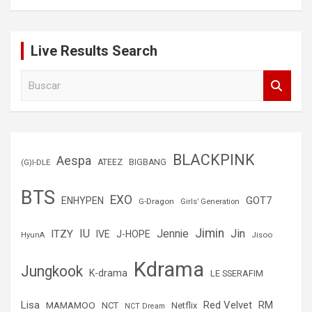
Live Results Search
B
u
s
c
a
r
BLACKPINK
Aespa
(G)I-DLE
ATEEZ
BIGBANG
BTS
EXO
GOT7
ENHYPEN
G-Dragon
Girls’ Generation
Jimin
IU
Jin
ITZY
Jennie
IVE
J-HOPE
Jisoo
HyunA
Kdrama
Jungkook
K-drama
LE SSERAFIM
Lisa
Red Velvet
RM
MAMAMOO
NCT
Netflix
NCT Dream