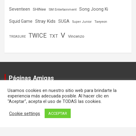
Seventeen
Song Joong Ki
SHINee
SM Entertainment
Stray Kids
Squid Game
SUGA
Super Junior
Taeyeon
V
TWICE
TXT
Vincenzo
TREASURE
Páginas Amigas
Usamos cookies en nuestro sitio web para brindarte la
Mundo Streaming
experiencia más adecuada posible. Al hacer clic en
Mundo Viajes
"Aceptar", acepta el uso de TODAS las cookies.
Cookie settings
ACCEPTAR