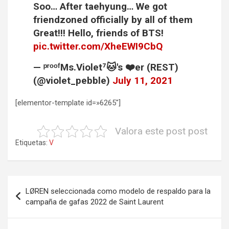
Soo… After taehyung… We got
friendzoned officially by all of them
Great!!! Hello, friends of BTS!
pic.twitter.com/XheEWI9CbQ
— ᵖʳᵒᵒᶠMs.Violet⁷🐱's ❤️er (REST)
(@violet_pebble)
July 11, 2021
[elementor-template id=»6265″]
Valora este post post
Etiquetas:
V
Navegación
LØREN seleccionada como modelo de respaldo para la
de
campaña de gafas 2022 de Saint Laurent
entradas