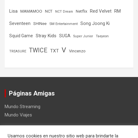
Lisa
Red Velvet
RM
MAMAMOO
NCT
Netflix
NCT Dream
Seventeen
Song Joong Ki
SHINee
SM Entertainment
Stray Kids
Squid Game
SUGA
Super Junior
Taeyeon
V
TWICE
TXT
Vincenzo
TREASURE
Páginas Amigas
Mundo Streaming
Mundo Viajes
Usamos cookies en nuestro sitio web para brindarte la