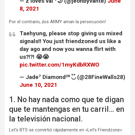
— z loves val ⁷🌙 (@jeonbyvante)
June
8, 2021
Por el contrario, ¡los ARMY aman la persecución!
Taehyung, please stop giving us mixed
signals!! You just friendzoned us like a
day ago and now you wanna flirt with
us?!?! 😭😭
pic.twitter.com/1myKdbRXWO
— Jade⁷ Diamond²⁸ ◟̽◞̽ (@28FineWalls28)
June 10, 2021
1. No hay nada como que te digan
que te mantengas en tu carril… en
la televisión nacional.
Let’s BTS se convirtió rápidamente en «Let’s Friendzone».