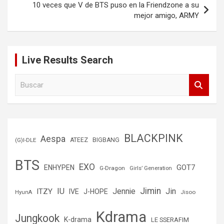
10 veces que V de BTS puso en la Friendzone a su
mejor amigo, ARMY
Live Results Search
B
u
s
c
a
r
BLACKPINK
Aespa
(G)I-DLE
ATEEZ
BIGBANG
BTS
EXO
GOT7
ENHYPEN
G-Dragon
Girls’ Generation
Jimin
IU
Jin
ITZY
Jennie
IVE
J-HOPE
Jisoo
HyunA
Kdrama
Jungkook
K-drama
LE SSERAFIM