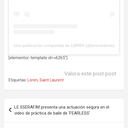
Una publicación compartida de LØREN (@lorenisalone)
[elementor-template id=»6265″]
Valora este post post
Etiquetas:
Loren
,
Saint Laurent
Navegación
LE SSERAFIM presenta una actuación segura en el
de
video de práctica de baile de ‘FEARLESS’
entradas