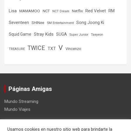
Lisa
Red Velvet
RM
MAMAMOO
NCT
Netflix
NCT Dream
Seventeen
Song Joong Ki
SHINee
SM Entertainment
Stray Kids
Squid Game
SUGA
Super Junior
Taeyeon
V
TWICE
TXT
Vincenzo
TREASURE
Páginas Amigas
Mundo Streaming
Mundo Viajes
Usamos cookies en nuestro sitio web para brindarte la